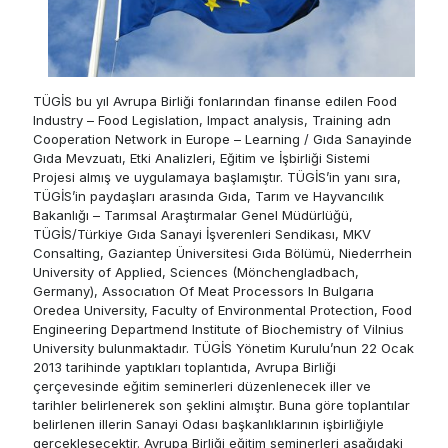
TÜGİS bu yıl Avrupa Birliği fonlarından finanse edilen Food
Industry – Food Legislation, Impact analysis, Training adn
Cooperation Network in Europe – Learning / Gıda Sanayinde
Gıda Mevzuatı, Etki Analizleri, Eğitim ve İşbirliği Sistemi
Projesi almış ve uygulamaya başlamıştır. TÜGİS’in yanı sıra,
TÜGİS’in paydaşları arasında Gıda, Tarım ve Hayvancılık
Bakanlığı – Tarımsal Araştırmalar Genel Müdürlüğü,
TÜGİS/Türkiye Gıda Sanayi İşverenleri Sendikası, MKV
Consalting, Gaziantep Üniversitesi Gıda Bölümü, Niederrhein
University of Applied, Sciences (Mönchengladbach,
Germany), Assocıatıon Of Meat Processors In Bulgarıa
Oredea University, Faculty of Environmental Protection, Food
Engineering Departmend Institute of Biochemistry of Vilnius
University bulunmaktadır. TÜGİS Yönetim Kurulu’nun 22 Ocak
2013 tarihinde yaptıkları toplantıda, Avrupa Birliği
çerçevesinde eğitim seminerleri düzenlenecek iller ve
tarihler belirlenerek son şeklini almıştır. Buna göre toplantılar
belirlenen illerin Sanayi Odası başkanlıklarının işbirliğiyle
gerçekleşecektir. Avrupa Birliği eğitim seminerleri aşağıdaki