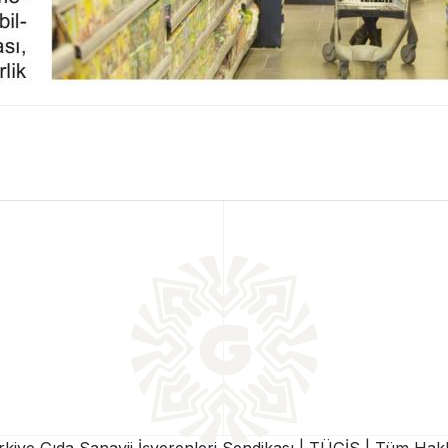
iye Gıda Sanayii İşverenleri Sendikası | TÜGİS | Tüm Hakla