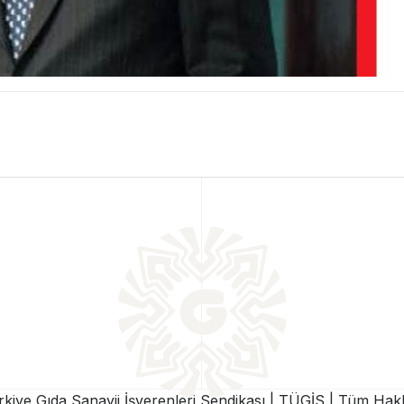
iye Gıda Sanayii İşverenleri Sendikası | TÜGİS | Tüm Hakla