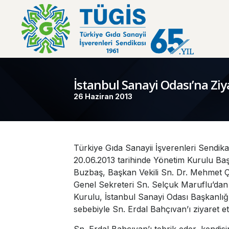
İstanbul Sanayi Odası’na Ziy
26 Haziran 2013
Türkiye Gıda Sanayii İşverenleri Sendik
20.06.2013 tarihinde Yönetim Kurulu Ba
Buzbaş, Başkan Vekili Sn. Dr. Mehmet 
Genel Sekreteri Sn. Selçuk Maruflu’da
Kurulu, İstanbul Sanayi Odası Başkanlığı
sebebiyle Sn. Erdal Bahçıvan’ı ziyaret et
Sn. Erdal Bahçıvan’ı tebrik eder, kendis