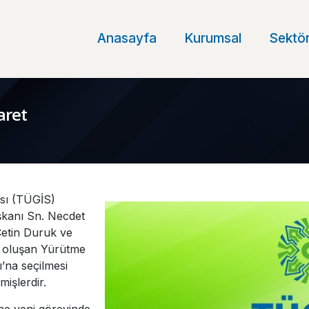
Anasayfa
Kurumsal
Sektör
aret
ası (TÜGİS)
şkanı Sn. Necdet
Çetin Duruk ve
n oluşan Yürütme
’na seçilmesi
mişlerdir.
ine yeni görevinde