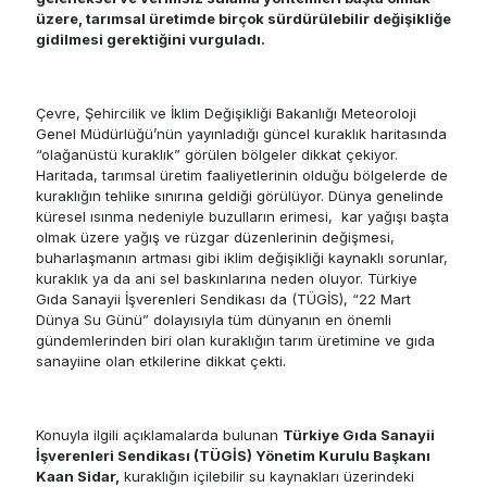
üzere, tarımsal üretimde birçok sürdürülebilir değişikliğe
gidilmesi gerektiğini vurguladı.
Çevre, Şehircilik ve İklim Değişikliği Bakanlığı Meteoroloji
Genel Müdürlüğü’nün yayınladığı güncel kuraklık haritasında
“olağanüstü kuraklık” görülen bölgeler dikkat çekiyor.
Haritada, tarımsal üretim faaliyetlerinin olduğu bölgelerde de
kuraklığın tehlike sınırına geldiği görülüyor. Dünya genelinde
küresel ısınma nedeniyle buzulların erimesi, kar yağışı başta
olmak üzere yağış ve rüzgar düzenlerinin değişmesi,
buharlaşmanın artması gibi iklim değişikliği kaynaklı sorunlar,
kuraklık ya da ani sel baskınlarına neden oluyor. Türkiye
Gıda Sanayii İşverenleri Sendikası da (TÜGİS), “22 Mart
Dünya Su Günü” dolayısıyla tüm dünyanın en önemli
gündemlerinden biri olan kuraklığın tarım üretimine ve gıda
sanayiine olan etkilerine dikkat çekti.
Konuyla ilgili açıklamalarda bulunan
Türkiye Gıda Sanayii
İşverenleri Sendikası (TÜGİS) Yönetim Kurulu Başkanı
Kaan Sidar,
kuraklığın içilebilir su kaynakları üzerindeki