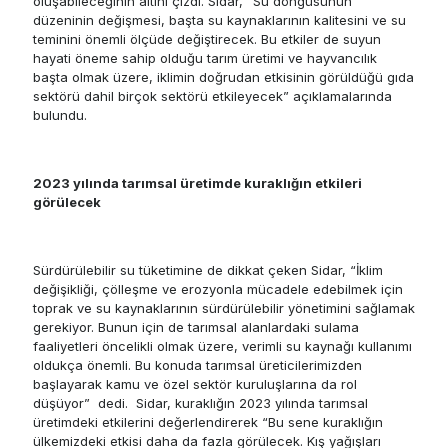
oluşabileceğinin altını çizdi. Sidar, “Su döngüsünün
düzeninin değişmesi, başta su kaynaklarının kalitesini ve su
teminini önemli ölçüde değiştirecek. Bu etkiler de suyun
hayati öneme sahip olduğu tarım üretimi ve hayvancılık
başta olmak üzere, iklimin doğrudan etkisinin görüldüğü gıda
sektörü dahil birçok sektörü etkileyecek” açıklamalarında
bulundu.
2023 yılında tarımsal üretimde kuraklığın etkileri
görülecek
Sürdürülebilir su tüketimine de dikkat çeken Sidar, “İklim
değişikliği, çölleşme ve erozyonla mücadele edebilmek için
toprak ve su kaynaklarının sürdürülebilir yönetimini sağlamak
gerekiyor. Bunun için de tarımsal alanlardaki sulama
faaliyetleri öncelikli olmak üzere, verimli su kaynağı kullanımı
oldukça önemli. Bu konuda tarımsal üreticilerimizden
başlayarak kamu ve özel sektör kuruluşlarına da rol
düşüyor” dedi. Sidar, kuraklığın 2023 yılında tarımsal
üretimdeki etkilerini değerlendirerek “Bu sene kuraklığın
ülkemizdeki etkisi daha da fazla görülecek. Kış yağışları