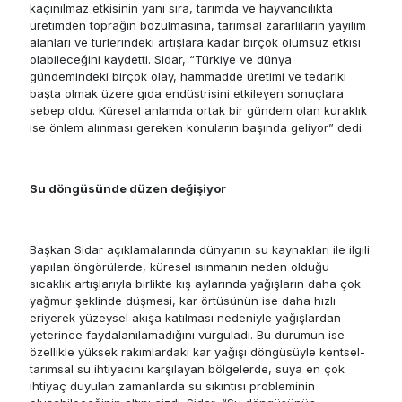
kaçınılmaz etkisinin yanı sıra, tarımda ve hayvancılıkta
üretimden toprağın bozulmasına, tarımsal zararlıların yayılım
alanları ve türlerindeki artışlara kadar birçok olumsuz etkisi
olabileceğini kaydetti. Sidar, “Türkiye ve dünya
gündemindeki birçok olay, hammadde üretimi ve tedariki
başta olmak üzere gıda endüstrisini etkileyen sonuçlara
sebep oldu. Küresel anlamda ortak bir gündem olan kuraklık
ise önlem alınması gereken konuların başında geliyor” dedi.
Su döngüsünde düzen değişiyor
Başkan Sidar açıklamalarında dünyanın su kaynakları ile ilgili
yapılan öngörülerde, küresel ısınmanın neden olduğu
sıcaklık artışlarıyla birlikte kış aylarında yağışların daha çok
yağmur şeklinde düşmesi, kar örtüsünün ise daha hızlı
eriyerek yüzeysel akışa katılması nedeniyle yağışlardan
yeterince faydalanılamadığını vurguladı. Bu durumun ise
özellikle yüksek rakımlardaki kar yağışı döngüsüyle kentsel-
tarımsal su ihtiyacını karşılayan bölgelerde, suya en çok
ihtiyaç duyulan zamanlarda su sıkıntısı probleminin