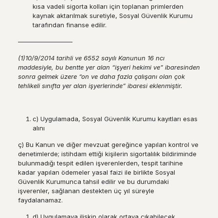
kısa vadeli sigorta kolları için toplanan primlerden
kaynak aktarılmak suretiyle, Sosyal Güvenlik Kurumu
tarafından finanse edilir.
––––––––––––––––
(1)10/9/2014 tarihli ve 6552 sayılı Kanunun 16 ncı
maddesiyle, bu bentte yer alan “işyeri hekimi ve” ibaresinden
sonra gelmek üzere “on ve daha fazla çalışanı olan çok
tehlikeli sınıfta yer alan işyerlerinde” ibaresi eklenmiştir.
c) Uygulamada, Sosyal Güvenlik Kurumu kayıtları esas
alını
ç) Bu Kanun ve diğer mevzuat gereğince yapılan kontrol ve
denetimlerde; istihdam ettiği kişilerin sigortalılık bildiriminde
bulunmadığı tespit edilen işverenlerden, tespit tarihine
kadar yapılan ödemeler yasal faizi ile birlikte Sosyal
Güvenlik Kurumunca tahsil edilir ve bu durumdaki
işverenler, sağlanan destekten üç yıl süreyle
faydalanamaz.
d) Uygulamaya ilişkin olarak ortaya çıkabilecek