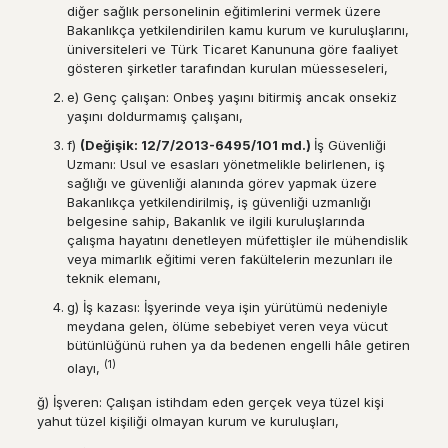
diğer sağlık personelinin eğitimlerini vermek üzere
Bakanlıkça yetkilendirilen kamu kurum ve kuruluşlarını,
üniversiteleri ve Türk Ticaret Kanununa göre faaliyet
gösteren şirketler tarafından kurulan müesseseleri,
e) Genç çalışan: Onbeş yaşını bitirmiş ancak onsekiz
yaşını doldurmamış çalışanı,
f)
(De
ğ
i
ş
ik: 12/7/2013-6495/101 md.)
İş Güvenliği
Uzmanı: Usul ve esasları yönetmelikle belirlenen, iş
sağlığı ve güvenliği alanında görev yapmak üzere
Bakanlıkça yetkilendirilmiş, iş güvenliği uzmanlığı
belgesine sahip, Bakanlık ve ilgili kuruluşlarında
çalışma hayatını denetleyen müfettişler ile mühendislik
veya mimarlık eğitimi veren fakültelerin mezunları ile
teknik elemanı,
g) İş kazası: İşyerinde veya işin yürütümü nedeniyle
meydana gelen, ölüme sebebiyet veren veya vücut
bütünlüğünü ruhen ya da bedenen engelli hâle getiren
(1)
olayı,
ğ) İşveren: Çalışan istihdam eden gerçek veya tüzel kişi
yahut tüzel kişiliği olmayan kurum ve kuruluşları,