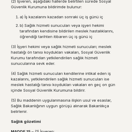
(2) İşveren, aşağıdaki hallerde belirtilen sürede Sosyal
Güvenlik Kurumuna bildirimde bulunur:
a) İş kazalarını kazadan sonraki üç iş günü iç
b) Sağlık hizmeti sunucuları veya işyeri hekimi
tarafından kendisine bildirilen meslek hastalıklarını,
öğrendiği tarihten itibaren üç iş günü iç
(3) İşyeri hekimi veya sağlık hizmeti sunucuları; meslek
hastalığı ön tanısı koydukları vakaları, Sosyal Güvenlik
Kurumu tarafından yetkilendirilen sağlık hizmeti
sunucularına sevk eder.
(4) Sağlık hizmeti sunucuları kendilerine intikal eden iş
kazalarını, yetkilendirilen sağlık hizmeti sunucuları ise
meslek hastalığı tanısı koydukları vakaları en geç on gün
içinde Sosyal Güvenlik Kurumuna bildirir.
(5) Bu maddenin uygulanmasına ilişkin usul ve esaslar,
Sağlık Bakanlığının uygun görüşü alınarak Bakanlıkça
belirlenir.
Sa
ğ
l
ı
k g
ö
zetimi
MADDE 15
–
(1) İşveren;