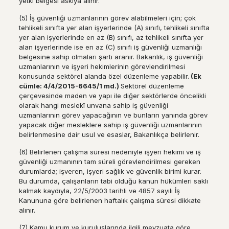
yetki belgesi askıya alınır.
(5) İş güvenliği uzmanlarının görev alabilmeleri için; çok
tehlikeli sınıfta yer alan işyerlerinde (A) sınıfı, tehlikeli sınıfta
yer alan işyerlerinde en az (B) sınıfı, az tehlikeli sınıfta yer
alan işyerlerinde ise en az (C) sınıfı iş güvenliği uzmanlığı
belgesine sahip olmaları şartı aranır. Bakanlık, iş güvenliği
uzmanlarının ve işyeri hekimlerinin görevlendirilmesi
konusunda sektörel alanda özel düzenleme yapabilir.
(Ek
c
ü
mle: 4/4/2015-6645/1 md.)
Sektörel düzenleme
çerçevesinde maden ve yapı ile diğer sektörlerde öncelikli
olarak hangi meslekî unvana sahip iş güvenliği
uzmanlarının görev yapacağının ve bunların yanında görev
yapacak diğer mesleklere sahip iş güvenliği uzmanlarının
belirlenmesine dair usul ve esaslar, Bakanlıkça belirlenir.
(6) Belirlenen çalışma süresi nedeniyle işyeri hekimi ve iş
güvenliği uzmanının tam süreli görevlendirilmesi gereken
durumlarda; işveren, işyeri sağlık ve güvenlik birimi kurar.
Bu durumda, çalışanların tabi olduğu kanun hükümleri saklı
kalmak kaydıyla, 22/5/2003 tarihli ve 4857 sayılı İş
Kanununa göre belirlenen haftalık çalışma süresi dikkate
alınır.
(7) Kamu kurum ve kuruluşlarında ilgili mevzuata göre