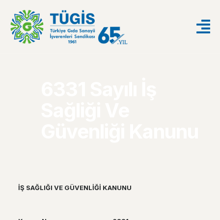
6331 Sayılı İş
Sağliği Ve
Güvenliği Kanunu
İŞ SAĞLIĞI VE GÜVENLİĞİ KANUNU