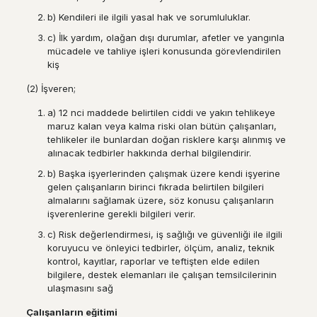
b) Kendileri ile ilgili yasal hak ve sorumluluklar.
c) İlk yardım, olağan dışı durumlar, afetler ve yangınla
mücadele ve tahliye işleri konusunda görevlendirilen
kiş
(2) İşveren;
a) 12 nci maddede belirtilen ciddi ve yakın tehlikeye
maruz kalan veya kalma riski olan bütün çalışanları,
tehlikeler ile bunlardan doğan risklere karşı alınmış ve
alınacak tedbirler hakkında derhal bilgilendirir.
b) Başka işyerlerinden çalışmak üzere kendi işyerine
gelen çalışanların birinci fıkrada belirtilen bilgileri
almalarını sağlamak üzere, söz konusu çalışanların
işverenlerine gerekli bilgileri verir.
c) Risk değerlendirmesi, iş sağlığı ve güvenliği ile ilgili
koruyucu ve önleyici tedbirler, ölçüm, analiz, teknik
kontrol, kayıtlar, raporlar ve teftişten elde edilen
bilgilere, destek elemanları ile çalışan temsilcilerinin
ulaşmasını sağ
Ç
al
ış
anlar
ı
n e
ğ
itimi