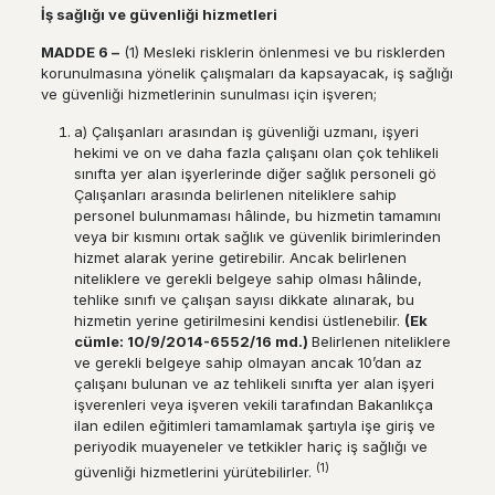
İş
sa
ğ
l
ığı
ve g
ü
venli
ğ
i hizmetleri
MADDE 6
–
(1) Mesleki risklerin önlenmesi ve bu risklerden
korunulmasına yönelik çalışmaları da kapsayacak, iş sağlığı
ve güvenliği hizmetlerinin sunulması için işveren;
a) Çalışanları arasından iş güvenliği uzmanı, işyeri
hekimi ve on ve daha fazla çalışanı olan çok tehlikeli
sınıfta yer alan işyerlerinde diğer sağlık personeli gö
Çalışanları arasında belirlenen niteliklere sahip
personel bulunmaması hâlinde, bu hizmetin tamamını
veya bir kısmını ortak sağlık ve güvenlik birimlerinden
hizmet alarak yerine getirebilir. Ancak belirlenen
niteliklere ve gerekli belgeye sahip olması hâlinde,
tehlike sınıfı ve çalışan sayısı dikkate alınarak, bu
hizmetin yerine getirilmesini kendisi üstlenebilir.
(Ek
c
ü
mle: 10/9/2014-6552/16 md.)
Belirlenen niteliklere
ve gerekli belgeye sahip olmayan ancak 10’dan az
çalışanı bulunan ve az tehlikeli sınıfta yer alan işyeri
işverenleri veya işveren vekili tarafından Bakanlıkça
ilan edilen eğitimleri tamamlamak şartıyla işe giriş ve
periyodik muayeneler ve tetkikler hariç iş sağlığı ve
(1)
güvenliği hizmetlerini yürütebilirler.