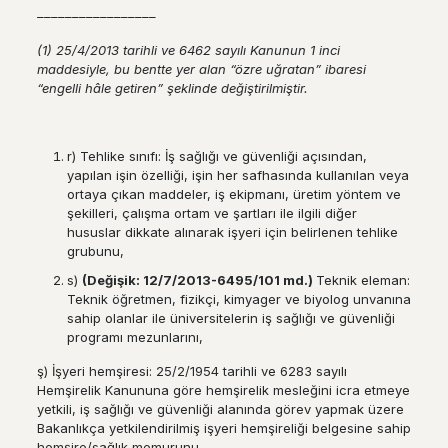
–––––––––––––––––
(1) 25/4/2013 tarihli ve 6462 sayılı Kanunun 1 inci
maddesiyle, bu bentte yer alan “özre uğratan” ibaresi
“engelli hâle getiren”
şeklinde değiştirilmiştir.
r) Tehlike sınıfı: İş sağlığı ve güvenliği açısından,
yapılan işin özelliği, işin her safhasında kullanılan veya
ortaya çıkan maddeler, iş ekipmanı, üretim yöntem ve
şekilleri, çalışma ortam ve şartları ile ilgili diğer
hususlar dikkate alınarak işyeri için belirlenen tehlike
grubunu,
s)
(De
ğ
i
ş
ik: 12/7/2013-6495/101 md.)
Teknik eleman:
Teknik öğretmen, fizikçi, kimyager ve biyolog unvanına
sahip olanlar ile üniversitelerin iş sağlığı ve güvenliği
programı mezunlarını,
ş) İşyeri hemşiresi: 25/2/1954 tarihli ve 6283 sayılı
Hemşirelik Kanununa göre hemşirelik mesleğini icra etmeye
yetkili, iş sağlığı ve güvenliği alanında görev yapmak üzere
Bakanlıkça yetkilendirilmiş işyeri hemşireliği belgesine sahip
hemşire/sağlık memurunu,