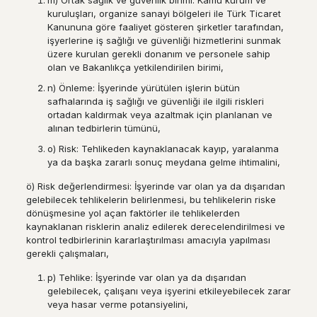
m) Ortak sağlık ve güvenlik birimi: Kamu kurum ve
kuruluşları, organize sanayi bölgeleri ile Türk Ticaret
Kanununa göre faaliyet gösteren şirketler tarafından,
işyerlerine iş sağlığı ve güvenliği hizmetlerini sunmak
üzere kurulan gerekli donanım ve personele sahip
olan ve Bakanlıkça yetkilendirilen birimi,
n) Önleme: İşyerinde yürütülen işlerin bütün
safhalarında iş sağlığı ve güvenliği ile ilgili riskleri
ortadan kaldırmak veya azaltmak için planlanan ve
alınan tedbirlerin tümünü,
o) Risk: Tehlikeden kaynaklanacak kayıp, yaralanma
ya da başka zararlı sonuç meydana gelme ihtimalini,
ö) Risk değerlendirmesi: İşyerinde var olan ya da dışarıdan
gelebilecek tehlikelerin belirlenmesi, bu tehlikelerin riske
dönüşmesine yol açan faktörler ile tehlikelerden
kaynaklanan risklerin analiz edilerek derecelendirilmesi ve
kontrol tedbirlerinin kararlaştırılması amacıyla yapılması
gerekli çalışmaları,
p) Tehlike: İşyerinde var olan ya da dışarıdan
gelebilecek, çalışanı veya işyerini etkileyebilecek zarar
veya hasar verme potansiyelini,