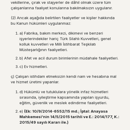
vekillerine, çırak ve stajyerler de dâhil olmak üzere tüm
çalışanlarına faaliyet konularına bakılmaksızın uygulanır.
(2) Ancak aşağıda belirtilen faaliyetler ve kişiler hakkında
bu Kanun hükümleri uygulanmaz:
a) Fabrika, bakım merkezi, dikimevi ve benzeri
işyerlerindekiler hariç Türk Silahlı Kuvvetleri, genel
kolluk kuvvetleri ve Milli İstihbarat Teşkilatı
Müsteşarlığının faaliyetleri.
b) Afet ve acil durum birimlerinin müdahale faaliyetleri.
c) Ev hizmetleri.
ç) Çalışan istihdam etmeksizin kendi nam ve hesabına mal
ve hizmet üretimi yapanlar.
d) Hükümlü ve tutuklulara yönelik infaz hizmetleri
sırasında, iyileştirme kapsamında yapılan işyurdu,
eğitim, güvenlik ve meslek edindirme faaliyetleri.
e)
(Ek: 10/9/2014-6552/15 md.; İptal: Anayasa
Mahkemesi’nin 14/5/2015 tarihli ve E.: 2014/177, K.:
2015/49 sayılı Kararı ile.)