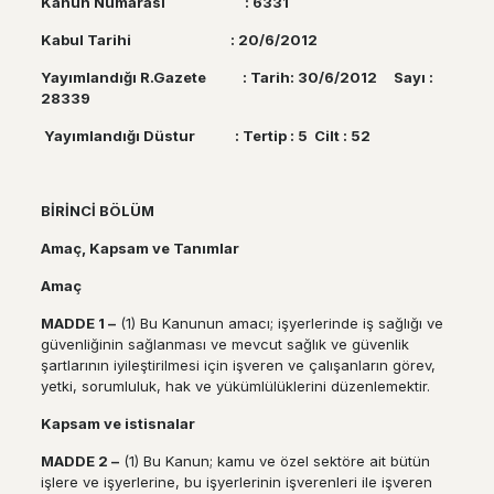
Kanun Numarası : 6331
Kabul Tarihi : 20/6/2012
Yayımlandığı R.Gazete : Tarih: 30/6/2012 Sayı :
28339
Yayımlandığı Düstur : Tertip : 5 Cilt : 52
B
İ
R
İ
NC
İ
B
Ö
L
Ü
M
Ama
ç
, Kapsam ve Tan
ı
mlar
Ama
ç
MADDE 1
–
(1) Bu Kanunun amacı; işyerlerinde iş sağlığı ve
güvenliğinin sağlanması ve mevcut sağlık ve güvenlik
şartlarının iyileştirilmesi için işveren ve çalışanların görev,
yetki, sorumluluk, hak ve yükümlülüklerini düzenlemektir.
Kapsam ve istisnalar
MADDE 2
–
(1) Bu Kanun; kamu ve özel sektöre ait bütün
işlere ve işyerlerine, bu işyerlerinin işverenleri ile işveren