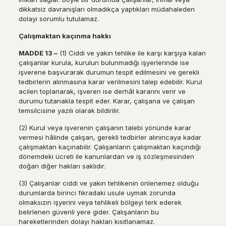
dikkatsiz davranışları olmadıkça yaptıkları müdahaleden
dolayı sorumlu tutulamaz.
Ç
al
ış
maktan ka
çı
nma hakk
ı
MADDE 13
–
(1) Ciddi ve yakın tehlike ile karşı karşıya kalan
çalışanlar kurula, kurulun bulunmadığı işyerlerinde ise
işverene başvurarak durumun tespit edilmesini ve gerekli
tedbirlerin alınmasına karar verilmesini talep edebilir. Kurul
acilen toplanarak, işveren ise derhâl kararını verir ve
durumu tutanakla tespit eder. Karar, çalışana ve çalışan
temsilcisine yazılı olarak bildirilir.
(2) Kurul veya işverenin çalışanın talebi yönünde karar
vermesi hâlinde çalışan, gerekli tedbirler alınıncaya kadar
çalışmaktan kaçınabilir. Çalışanların çalışmaktan kaçındığı
dönemdeki ücreti ile kanunlardan ve iş sözleşmesinden
doğan diğer hakları saklıdır.
(3) Çalışanlar ciddi ve yakın tehlikenin önlenemez olduğu
durumlarda birinci fıkradaki usule uymak zorunda
olmaksızın işyerini veya tehlikeli bölgeyi terk ederek
belirlenen güvenli yere gider. Çalışanların bu
hareketlerinden dolayı hakları kısıtlanamaz.