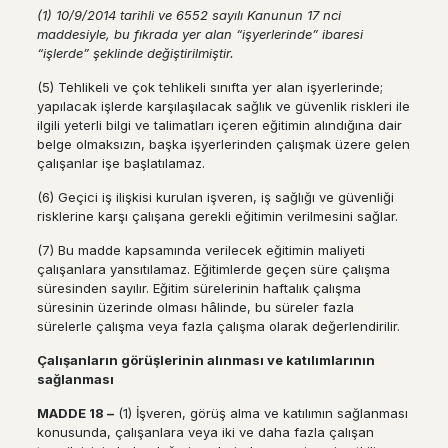
(1) 10/9/2014 tarihli ve 6552 say
ı
l
ı
Kanunun 17 nci
maddesiyle, bu f
ı
krada yer alan
“
i
ş
yerlerinde
”
ibaresi
“
i
ş
lerde
”
ş
eklinde de
ğ
i
ş
tirilmi
ş
tir.
(5) Tehlikeli ve çok tehlikeli sınıfta yer alan işyerlerinde;
yapılacak işlerde karşılaşılacak sağlık ve güvenlik riskleri ile
ilgili yeterli bilgi ve talimatları içeren eğitimin alındığına dair
belge olmaksızın, başka işyerlerinden çalışmak üzere gelen
çalışanlar işe başlatılamaz.
(6) Geçici iş ilişkisi kurulan işveren, iş sağlığı ve güvenliği
risklerine karşı çalışana gerekli eğitimin verilmesini sağlar.
(7) Bu madde kapsamında verilecek eğitimin maliyeti
çalışanlara yansıtılamaz. Eğitimlerde geçen süre çalışma
süresinden sayılır. Eğitim sürelerinin haftalık çalışma
süresinin üzerinde olması hâlinde, bu süreler fazla
sürelerle çalışma veya fazla çalışma olarak değerlendirilir.
Ç
al
ış
anlar
ı
n g
ö
r
üş
lerinin al
ı
nmas
ı
ve kat
ı
l
ı
mlar
ı
n
ı
n
sa
ğ
lanmas
ı
MADDE 18
–
(1) İşveren, görüş alma ve katılımın sağlanması
konusunda, çalışanlara veya iki ve daha fazla çalışan