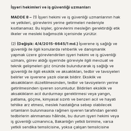
İş
yeri hekimleri ve i
ş
g
ü
venli
ğ
i uzmanlar
ı
MADDE 8
–
(1) İşyeri hekimi ve iş güvenliği uzmanlarının hak
ve yetkileri, görevlerini yerine getirmeleri nedeniyle
kısıtlanamaz. Bu kişiler, görevlerini mesleğin gerektirdiği etik
ilkeler ve mesleki bağımsızlık içerisinde yürütür.
(2)
(De
ğ
i
ş
ik: 4/4/2015-6645/1 md.)
İşverene iş sağlığı ve
güvenliği ile ilgili konularda rehberlik ve danışmanlık
yapmak üzere görevlendirilen işyeri hekimi ve iş güvenliği
uzmanı, görev aldığı işyerinde göreviyle ilgili mevzuat ve
teknik gelişmeleri göz önünde bulundurarak iş sağlığı ve
güvenliği ile ilgili eksiklik ve aksaklıkları, tedbir ve tavsiyeleri
belirler ve işverene yazılı olarak bildirir. Eksiklik ve
aksaklıkların düzeltilmesinden, tedbir ve tavsiyelerin yerine
getirilmesinden işveren sorumludur. Bildirilen eksiklik ve
aksaklıkların acil durdurmayı gerektirmesi veya yangın,
patlama, göçme, kimyasal sızıntı ve benzeri acil ve hayati
tehlike arz etmesi, meslek hastalığına sebep olabilecek
ortamların bulunmasına rağmen işveren tarafından gerekli
tedbirlerin alınmaması hâlinde, bu durum işyeri hekimi veya
iş güvenliği uzmanınca, Bakanlığın yetkili birimine, varsa
yetkili sendika temsilcisine, yoksa çalışan temsilcisine