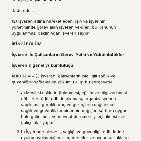
ifade eder.
(2) İşveren adına hareket eden, işin ve işyerinin
yönetiminde görev alan işveren vekilleri, bu Kanunun
uygulanması bakımından işveren sayılır.
İ
K
İ
NC
İ
B
Ö
L
Ü
M
İş
veren ile
Ç
al
ış
anlar
ı
n G
ö
rev, Yetki ve Y
ü
k
ü
ml
ü
l
ü
kleri
İş
verenin genel y
ü
k
ü
ml
ü
l
üğü
MADDE 4
–
(1) İşveren, çalışanların işle ilgili sağlık ve
güvenliğini sağlamakla yükümlü olup bu çerçevede;
a) Mesleki risklerin önlenmesi, eğitim ve bilgi verilmesi
dâhil her türlü tedbirin alınması, organizasyonun
yapılması, gerekli araç ve gereçlerin sağlanması,
sağlık ve güvenlik tedbirlerinin değişen şartlara uygun
hale getirilmesi ve mevcut durumun iyileştirilmesi için
çalışmalar yapar.
b) İşyerinde alınan iş sağlığı ve güvenliği tedbirlerine
uyulup uyulmadığını izler, denetler ve uygunsuzlukların