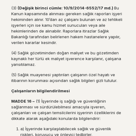
(3)
(De
ğ
i
ş
ik birinci c
ü
mle: 10/9/2014-6552/17 md.)
Bu
Kanun kapsamında alınması gereken sağlık raporları işyeri
hekiminden alınır. 10’dan az çalışanı bulunan ve az tehlikeli
işyerleri için ise kamu hizmet sunucuları veya aile
hekimlerinden de alınabilir. Raporlara itirazlar Sağlık
Bakanlığı tarafından belirlenen hakem hastanelere yapılır,
verilen kararlar kesindir.
(4) Sağlık gözetiminden doğan maliyet ve bu gözetimden
kaynaklı her türlü ek maliyet işverence karşılanır, çalışana
yansıtılamaz.
(5) Sağlık muayenesi yaptırılan çalışanın özel hayatı ve
itibarının korunması açısından sağlık bilgileri gizli tutulur.
Ç
al
ış
anlar
ı
n bilgilendirilmesi
MADDE 16
–
(1) İşyerinde iş sağlığı ve güvenliğinin
sağlanması ve sürdürülebilmesi amacıyla işveren,
çalışanları ve çalışan temsilcilerini işyerinin özelliklerini de
dikkate alarak aşağıdaki konularda bilgilendirir:
a) İşyerinde karşılaşılabilecek sağlık ve güvenlik
riskleri, koruyucu ve önleyici tedbirler.