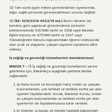
(3) Tam süreli işyeri hekimi görevlendirilen işyerlerinde,
diğer sağlık personeli görevlendirilmesi zorunlu değildir.
(4)
(Ek: 10/9/2014-6552/16 md.)
Birinci fıkranın (a)
bendine göre yapılacak görevlendirme süresinin
belirlenmesinde 5/6/1986 tarihli ve 3308 sayılı Mesleki
Eğitim Kanunu ile 4/11/1981 tarihli ve 2547 sayılı
Yükseköğretim Kanunu kapsamındaki öğrenci statüsünde
olan çırak ve stajyerler, çalışan sayısının toplamına dâhil
edilmez.
İş
sa
ğ
l
ığı
ve g
ü
venli
ğ
i hizmetlerinin desteklenmesi
MADDE 7
–
(1) İş sağlığı ve güvenliği hizmetlerinin yerine
getirilmesi için, Bakanlıkça aşağıdaki şartlarla destek
sağlanabilir:
a) Kamu kurum ve kuruluşları hariç ondan az çalışanı
bulunanlardan, çok tehlikeli ve tehlikeli sınıfta yer alan
işyerleri faydalanabilir. Ancak, Bakanlar Kurulu, ondan
az çalışanı bulunanlardan az tehlikeli sınıfta yer alan
işyerlerinin de faydalanmasına karar verebilir.
b) Giderler, iş kazası ve meslek hastalığı bakımından