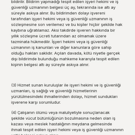
bildirilir. Bildirim yapmadığı tespit edilen işyeri hekimi ve iş
güvenliği uzmanının belgesi üç ay, tekrarında ise altı ay
süreyle askıya alınır. Bu bildirimden dolayı işvereni
tarafından işyeri hekimi veya iş güvenliği uzmanının iş
sözleşmesine son verilemez ve bu kişiler hiçbir şekilde hak
kaybına uğratılamaz. Aksi takdirde işveren hakkında bir
yıllık sözleşme ücreti tutarından az olmamak üzere
tazminata hükmedilir. İşyeri hekimi veya iş güvenliği
uzmanının iş kanunları ve diğer kanunlara göre sahip
olduğu hakları saklıdır. Açılan davada, kötü niyetle gerçek
dışı bildirimde bulunduğu mahkeme kararıyla tespit edilen
kişinin belgesi altı ay süreyle askıya alınır.
(3) Hizmet sunan kuruluşlar ile işyeri hekimi ve iş güvenliği
uzmanları, iş sağlığı ve güvenliği hizmetlerinin
yürütülmesindeki ihmallerinden dolayı, hizmet sundukları
işverene karşı sorumludur.
(4) Çalışanın ölümü veya maluliyetiyle sonuçlanacak
şekilde vücut bütünlüğünün bozulmasına neden olan iş
kazası veya meslek hastalığının meydana gelmesinde
ihmali tespit edilen işyeri hekimi veya iş güvenliği uzmanının