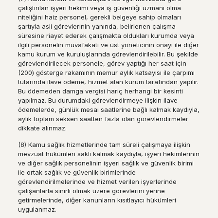
çalıştırılan işyeri hekimi veya iş güvenliği uzmanı olma
niteliğini haiz personel, gerekli belgeye sahip olmaları
şartıyla asli görevlerinin yanında, belirlenen çalışma
süresine riayet ederek çalışmakta oldukları kurumda veya
ilgili personelin muvafakati ve üst yöneticinin onayı ile diğer
kamu kurum ve kuruluşlarında görevlendirilebilir. Bu şekilde
görevlendirilecek personele, görev yaptığı her saat için
(200) gösterge rakamının memur aylık katsayısı ile çarpımı
tutarında ilave ödeme, hizmet alan kurum tarafından yapılır.
Bu ödemeden damga vergisi hariç herhangi bir kesinti
yapılmaz. Bu durumdaki görevlendirmeye ilişkin ilave
ödemelerde, günlük mesai saatlerine bağlı kalmak kaydıyla,
aylık toplam seksen saatten fazla olan görevlendirmeler
dikkate alınmaz.
(8) Kamu sağlık hizmetlerinde tam süreli çalışmaya ilişkin
mevzuat hükümleri saklı kalmak kaydıyla, işyeri hekimlerinin
ve diğer sağlık personelinin işyeri sağlık ve güvenlik birimi
ile ortak sağlık ve güvenlik birimlerinde
görevlendirilmelerinde ve hizmet verilen işyerlerinde
çalışanlarla sınırlı olmak üzere görevlerini yerine
getirmelerinde, diğer kanunların kısıtlayıcı hükümleri
uygulanmaz.