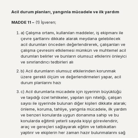
Acil durum planlar
ı
, yang
ı
nla m
ü
cadele ve ilk yard
ı
m
MADDE 11
–
(1) İşveren;
a) Çalışma ortamı, kullanılan maddeler, iş ekipmanı ile
çevre şartlarını dikkate alarak meydana gelebilecek
acil durumları önceden değerlendirerek, çalışanları ve
çalışma çevresini etkilemesi mümkün ve muhtemel acil
durumları belirler ve bunların olumsuz etkilerini önleyici
ve sınırlandırıcı tedbirleri alı
b) Acil durumların olumsuz etkilerinden korunmak
üzere gerekli ölçüm ve değerlendirmeleri yapar, acil
durum planlarını hazı
c) Acil durumlarla mücadele için işyerinin büyüklüğü
ve taşıdığı özel tehlikeler, yapılan işin niteliği, çalışan
sayısı ile işyerinde bulunan diğer kişileri dikkate alarak;
önleme, koruma, tahliye, yangınla mücadele, ilk yardım
ve benzeri konularda uygun donanıma sahip ve bu
konularda eğitimli yeterli sayıda kişiyi görevlendirir,
araç ve gereçleri sağlayarak eğitim ve tatbikatları
yaptırır ve ekiplerin her zaman hazır bulunmalarını sağ