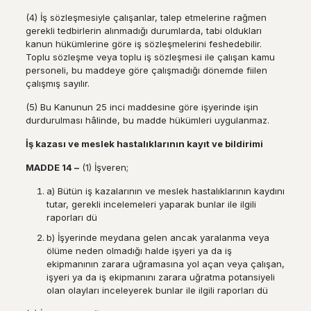
(4) İş sözleşmesiyle çalışanlar, talep etmelerine rağmen
gerekli tedbirlerin alınmadığı durumlarda, tabi oldukları
kanun hükümlerine göre iş sözleşmelerini feshedebilir.
Toplu sözleşme veya toplu iş sözleşmesi ile çalışan kamu
personeli, bu maddeye göre çalışmadığı dönemde fiilen
çalışmış sayılır.
(5) Bu Kanunun 25 inci maddesine göre işyerinde işin
durdurulması hâlinde, bu madde hükümleri uygulanmaz.
İş
kazas
ı
ve meslek hastal
ı
klar
ı
n
ı
n kay
ı
t ve bildirimi
MADDE 14
–
(1) İşveren;
a) Bütün iş kazalarının ve meslek hastalıklarının kaydını
tutar, gerekli incelemeleri yaparak bunlar ile ilgili
raporları dü
b) İşyerinde meydana gelen ancak yaralanma veya
ölüme neden olmadığı halde işyeri ya da iş
ekipmanının zarara uğramasına yol açan veya çalışan,
işyeri ya da iş ekipmanını zarara uğratma potansiyeli
olan olayları inceleyerek bunlar ile ilgili raporları dü