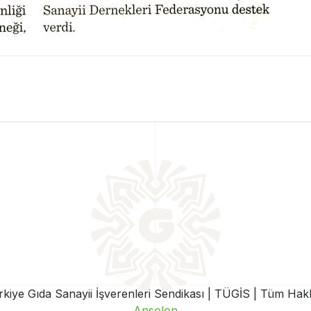
iye Gıda Sanayii İşverenleri Sendikası | TÜGİS | Tüm Hakla
Ansolon