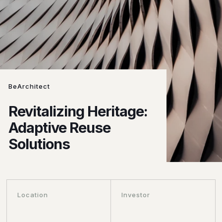
BeArchitect
Revitalizing Heritage:
Adaptive Reuse
Solutions
Location
Investor