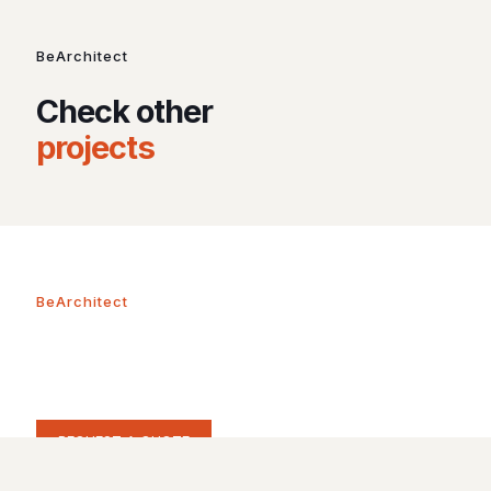
BeArchitect
Check other
projects
BeArchitect
Make your first step the right
one
REQUEST A QUOTE