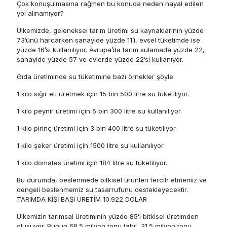
Çok konuşulmasına rağmen bu konuda neden hayal edilen
yol alınamıyor?
Ülkemizde, geleneksel tarım üretimi su kaynaklarının yüzde
73’ünü harcarken sanayide yüzde 11’i, evsel tüketimde ise
yüzde 16’sı kullanılıyor. Avrupa’da tarım sulamada yüzde 22,
sanayide yüzde 57 ve evlerde yüzde 22’si kullanıyor.
Gıda üretiminde su tüketimine bazı örnekler şöyle:
1 kilo sığır eti üretmek için 15 bin 500 litre su tüketiliyor.
1 kilo peynir üretimi için 5 bin 300 litre su kullanılıyor.
1 kilo pirinç üretimi için 3 bin 400 litre su tüketiliyor.
1 kilo şeker üretimi için 1500 litre su kullanılıyor.
1 kilo domates üretimi için 184 litre su tüketiliyor.
Bu durumda, beslenmede bitkisel ürünleri tercih etmemiz ve
dengeli beslenmemiz su tasarrufunu destekleyecektir.
TARIMDA KİŞİ BAŞI ÜRETİM 10.922 DOLAR
Ülkemizin tarımsal üretiminin yüzde 85’i bitkisel üretimden
oluşuyor. Bunun 68.5 milyon tonu tahıl, 31.5 milyon tonu