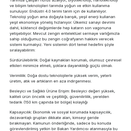
ve bilişim teknolojileri tarımda yoğun ve etkin kullanıma
sunuluyor. Endüstri 4.0 terimi tarım için de kullanılıyor.
Teknoloji yoğun ama doğayla barışık, yeşil enerji kullanan
yeşil ekonomiye yöneliş hızlanıyor. Ülkemiz sanayi devrimi
dahil, köktencil değişimlerde hep katarın son vagonuna
yetişebiliyor. Mevcut zengin entelektüel sermaye varlığımızla
sahip olduğumuz bu zengin coğrafyanın hakkını verecek
sistemi kurmalıyız. Yeni sistemin dört temel hedefini şöyle
sıralayabilirim:
Sürdürülebilirlik: Doğal kaynakları korumalı, olumsuz çevresel
etkileri minimize etmeli, şoklara dayanıklılığı güçlü olmalı.
Verimlilik: Doğa dostu teknolojilerle yüksek verim, yeterli
üretim, atık ve artıkların en aza indirgenmesi.
Besleyici ve Sağlıklı Ürüne Erişim: Besleyici değeri yüksek,
kaliteli ürün öncelik ve çeşitliliği, güvenilirlilik, yerelden
tedarik (150 km çapında bir bölge) kolaylığı
Kapsayıcılık: Ekonomik ve sosyal korumada kapsayıcılık,
dezavantajlı grupları dikkate alan, kimseyi geride
bırakmayan. Kamunun önderliğinde, sadece bu konuda
görevlendirilmiş yetkin bir Bakan Yardımcısı atanmasıyla bu