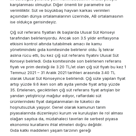
karşılanması olmuştur. Diğer önemli bir parametre ise
verimliliktir. Süt ve büyükbaş hayvan karkas verimleri
açısından dünya ortalamalarının üzerinde, AB ortalamasının
ise oldukça gerisindeyiz.
Çiğ süt referans fiyatları ilk başlarda Ulusal Süt Konseyi
tarafından belirleniyordu. Ancak son 3.5 yıldır enflasyona
etkisini kontrol altında tutabilmek amacı ile kamu
yönetimindeki gıda komitesinde belirlenir oldu. İş tekrar
aslına rücu etti, bu kez çiğ süt referans fiyatını Ulusal Süt
Konseyi belirledi. Gıda komitesinde son belirlenen referans
fiyatı ve prim desteği ile 3.20 TL/et olan çiğ süt fiyatı bu kez 1
Temmuz 2021 – 31 Aralık 2021 tarihleri arasında 3.40 TL
olarak Ulusal Süt Konseyince belirlendi. Çiğ süte yapılan fiyat
artışı yüzde 9.6 iken son altı ayda yemde fiyat artışı yüzde
35. Ertelenen, geciktirilen çiğ süt referans fiyat artışları bir
yandan yetiştiriciyi mağdur ediyor, raflardaki süt
ürünlerindeki fiyat dalgalanmaları ile tüketici de
hoşnutsuzluk yaşıyor. Genel olarak kamunun tarım
piyasalarında düzenleyici kurum ve kuruluşları ile rol alması
olağan sayılsa da, müdahaleci tavırları ile serbest piyasa
ekonomisi kurallarını ihlal etmeleri doğru değildir.
Gıda katkı maddeleri yaşam tarzının gereği