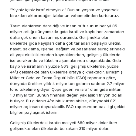
“Yiyiniz içiniz israf etmeyiniz.” Bunları yaşatır ve yaşarsak
birazdan aktaracağım tablonun vahametinden kurtuluruz.
Tarım alanlarının daraldığı ve insan nüfusunun her yıl 85
milyon arttığı dünyamızda gıda israfı ve kaybı her zamandan
daha çok önem kazanmış durumda. Gelişmekte olan
ülkelerde gıda kayıpları daha çok tarladan başlayıp üretim,
hasat, saklama, işleme, dağıtım ve pazarlama süreçlerindeki
alt yapı eksikliklerinden kaynaklanırken, gelişmiş ülkelerde
ise perakende ve tüketim aşamalarında oluşmaktadır. Gıda
kayıp ve israflarının yüzde 56’sı gelişmiş ülkelerde, yüzde
44’ü gelişmekte olan ülkelerde ortaya çıkmaktadır. Birleşmiş
Milletler Gıda ve Tarım Örgütü’nün (FAO) raporuna göre,
dünyada üretilen yıllık 4 milyar ton gıdanın sadece 2.7 milyar
tonu tüketime gidiyor. Çöpe giden ve israf olan gıda miktarı
1.3 milyar ton. Bunun finansal değeri yaklaşık 1 trilyon doları
buluyor. Bu gıdanın 4’te biri kurtarılabilse, dünyadaki 821
milyon aç insan doyurulabilir. FAO raporundan bazı ilgi çekici
bilgileri paylaşmak isterim:
Gelişmiş ülkelerdeki israfın maliyeti 680 milyar dolar iken
gelişmekte olan ülkelerde bu rakam 310 milyar dolar.