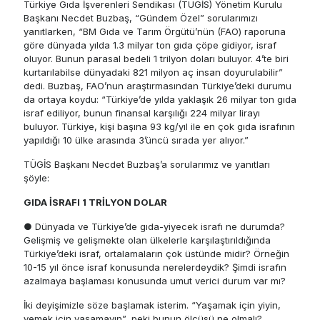
Türkiye Gıda İşverenleri Sendikası (TÜGİS) Yönetim Kurulu
Başkanı Necdet Buzbaş, “Gündem Özel” sorularımızı
yanıtlarken, “BM Gıda ve Tarım Örgütü’nün (FAO) raporuna
göre dünyada yılda 1.3 milyar ton gıda çöpe gidiyor, israf
oluyor. Bunun parasal bedeli 1 trilyon doları buluyor. 4’te biri
kurtarılabilse dünyadaki 821 milyon aç insan doyurulabilir”
dedi. Buzbaş, FAO’nun araştırmasından Türkiye’deki durumu
da ortaya koydu: “Türkiye’de yılda yaklaşık 26 milyar ton gıda
israf ediliyor, bunun finansal karşılığı 224 milyar lirayı
buluyor. Türkiye, kişi başına 93 kg/yıl ile en çok gıda israfının
yapıldığı 10 ülke arasında 3’üncü sırada yer alıyor.”
TÜGİS Başkanı Necdet Buzbaş’a sorularımız ve yanıtları
şöyle:
GIDA İSRAFI 1 TRİLYON DOLAR
● Dünyada ve Türkiye’de gıda-yiyecek israfı ne durumda?
Gelişmiş ve gelişmekte olan ülkelerle karşılaştırıldığında
Türkiye’deki israf, ortalamaların çok üstünde midir? Örneğin
10-15 yıl önce israf konusunda nerelerdeydik? Şimdi israfın
azalmaya başlaması konusunda umut verici durum var mı?
İki deyişimizle söze başlamak isterim. “Yaşamak için yiyin,
yemek için yaşamayın”, peki bunun ölçüsü ne olmalı?