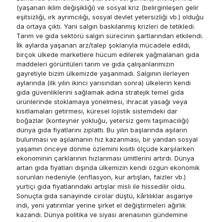
(yaşanan iklim değişikliği) ve sosyal kriz (belirginleşen gelir
eşitsizliği, ırk ayrımcılığı, sosyal devlet yetersizliği vb.) olduğu
da ortaya çıktı. Yani salgın baskılanmış krizleri de tetikledi.
Tarım ve gıda sektörü salgın sürecinin şartlarından etkilendi.
İlk aylarda yaşanan arz/talep şoklarıyla mücadele edildi,
birçok ülkede marketlere hücum edilerek yağmalanan gıda
maddeleri görüntüleri tarım ve gıda çalışanlarımızın
gayretiyle bizim ülkemizde yaşanmadı. Salgının ilerleyen
aylarında (ilk yılın ikinci yarısından sonra) ülkelerin kendi
gıda güvenliklerini sağlamak adına stratejik temel gıda
ürünlerinde stoklamaya yönelmesi, ihracat yasağı veya
kısıtlamaları getirmesi, küresel lojistik sistemdeki dar
boğazlar (konteyner yokluğu, yetersiz gemi taşımacılığı)
dünya gıda fiyatlarını zıplattı. Bu yılın başlarında aşıların
bulunması ve aşılamanın hız kazanması, bir yandan sosyal
yaşamın önceye dönme özlemini kısıtlı ölçüde karşılarken
ekonominin çarklarının hızlanması ümitlerini artırdı. Dünya
artan gıda fiyatları dışında ülkemizin kendi özgün ekonomik
sorunları nedeniyle (enflasyon, kur artışları, faizler vb.)
yurtiçi gıda fiyatlarındaki artışlar misli ile hissedilir oldu.
Sonuçta gıda sanayinde cirolar düştü, kârlılıklar asgariye
indi, yeni yatırımlar yerine şirket el değiştirmeleri ağırlık
kazandı. Dünya politika ve siyasi arenasının gündemine