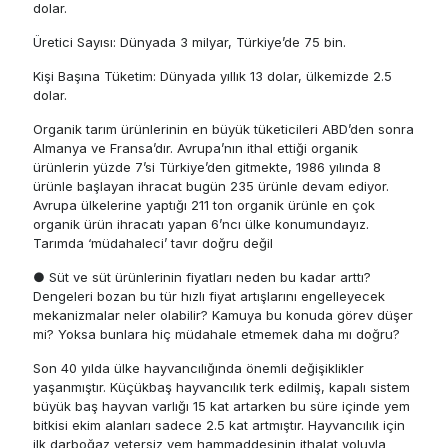
dolar.
Üretici Sayısı: Dünyada 3 milyar, Türkiye’de 75 bin.
Kişi Başına Tüketim: Dünyada yıllık 13 dolar, ülkemizde 2.5
dolar.
Organik tarım ürünlerinin en büyük tüketicileri ABD’den sonra
Almanya ve Fransa’dır. Avrupa’nın ithal ettiği organik
ürünlerin yüzde 7’si Türkiye’den gitmekte, 1986 yılında 8
ürünle başlayan ihracat bugün 235 ürünle devam ediyor.
Avrupa ülkelerine yaptığı 211 ton organik ürünle en çok
organik ürün ihracatı yapan 6’ncı ülke konumundayız.
Tarımda ‘müdahaleci’ tavır doğru değil
● Süt ve süt ürünlerinin fiyatları neden bu kadar arttı?
Dengeleri bozan bu tür hızlı fiyat artışlarını engelleyecek
mekanizmalar neler olabilir? Kamuya bu konuda görev düşer
mi? Yoksa bunlara hiç müdahale etmemek daha mı doğru?
Son 40 yılda ülke hayvancılığında önemli değişiklikler
yaşanmıştır. Küçükbaş hayvancılık terk edilmiş, kapalı sistem
büyük baş hayvan varlığı 15 kat artarken bu süre içinde yem
bitkisi ekim alanları sadece 2.5 kat artmıştır. Hayvancılık için
ilk darboğaz yetersiz yem hammaddesinin ithalat yoluyla