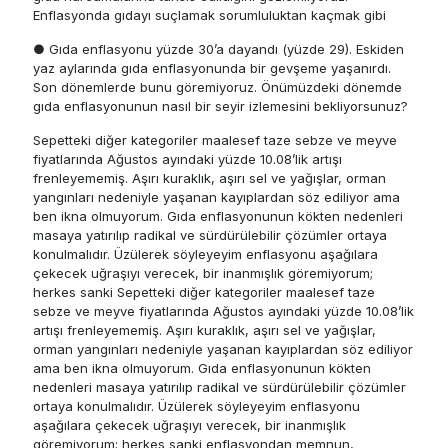
Enflasyonda gıdayı suçlamak sorumluluktan kaçmak gibi
● Gıda enflasyonu yüzde 30’a dayandı (yüzde 29). Eskiden
yaz aylarında gıda enflasyonunda bir gevşeme yaşanırdı.
Son dönemlerde bunu göremiyoruz. Önümüzdeki dönemde
gıda enflasyonunun nasıl bir seyir izlemesini bekliyorsunuz?
Sepetteki diğer kategoriler maalesef taze sebze ve meyve
fiyatlarında Ağustos ayındaki yüzde 10.08’lik artışı
frenleyememiş. Aşırı kuraklık, aşırı sel ve yağışlar, orman
yangınları nedeniyle yaşanan kayıplardan söz ediliyor ama
ben ikna olmuyorum. Gıda enflasyonunun kökten nedenleri
masaya yatırılıp radikal ve sürdürülebilir çözümler ortaya
konulmalıdır. Üzülerek söyleyeyim enflasyonu aşağılara
çekecek uğraşıyı verecek, bir inanmışlık göremiyorum;
herkes sanki Sepetteki diğer kategoriler maalesef taze
sebze ve meyve fiyatlarında Ağustos ayındaki yüzde 10.08’lik
artışı frenleyememiş. Aşırı kuraklık, aşırı sel ve yağışlar,
orman yangınları nedeniyle yaşanan kayıplardan söz ediliyor
ama ben ikna olmuyorum. Gıda enflasyonunun kökten
nedenleri masaya yatırılıp radikal ve sürdürülebilir çözümler
ortaya konulmalıdır. Üzülerek söyleyeyim enflasyonu
aşağılara çekecek uğraşıyı verecek, bir inanmışlık
göremiyorum; herkes sanki enflasyondan memnun,