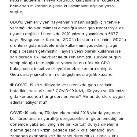
belirlenen miktarları dışında kullanılmaları ağır bir yasal
suçtur.
GDO’lu yemleri yiyen hayvanların insan sağlığı için tehlike
yarattığı iddiaları bilimsel olmadığı kadar gen transferiyle de
uyumlu değildir. Ülkemizde 2010 yılında yayımlanan 5677
sayılı Biyogüvenlik Kanunu; GDO’lu bitkilerin üretimini, GDO’lu
ürünlerin gıda maddelerinde kullanımını yasaklamış, ağır
hapis cezaları getirmiştir. Hayvan yemi olarak kullanımı ise
son derece sıkı mevzuat ile düzenlenmiştir. Türkiye bugün
sahip olduğu teknolojik alt yapısı ile en ufak bir GDO
bulaşmasını tespit ve izleyebilecek imkanlara sahiptir.
Gıda sanayi şirketlerinin el değiştirmesi ağırlık kazandı
● COVID-19 krizi dünyada ve ülkemizde gıda üretimini,
tedarikini nasıl etkiledi? COVID-19 krizi, dünyaya ve ülkemize
gıda konusunda hangi dersleri verdi? Alınan derslere uygun
adımlar atılıyor mu?
COVID-19 salgını, Türkiye ekonomisi 2018 yılında yaşanan
kur türbülansının yarattığı dengesizliklerin giderilemediği bir
dönemde yakaladı. Salgın ile birlikte tüm dünya ülkelerini
alarma geçiren krizin, sadece sağlık krizi olmadığı aynı
zamanda ekonomik kriz (küresel durgunluk), ekolojik kriz