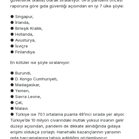
raporuna göre gıda güvenliği açısından en iyi 7 ülke şöyle:
● Singapur,
● İrlanda,
● Birleşik Krallık,
● Hollanda,
● Avusturya,
● İsviçre
● Finlandiya.
En kötüler ise şöyle sıralanıyor:
● Burundi,
● D. Kongo Cumhuriyeti,
● Madagaskar,
● Yemen,
● Sierra Leone,
● Çat,
● Malavi.
● Türkiye ise 70.1 ortalama puanla 48’inci sırada yer alıyor.
Türkiye’de 10 milyon civarındaki mutlak yoksul insanın gelir
düzeyi açısından, pandemi de dikkate alındığında gıdaya
erişimi oldukça zorlaştı. Hanehalkı kazançlarının yarısının
gıda harcamalarına tahsis edildiğini gözlemliyoruz.