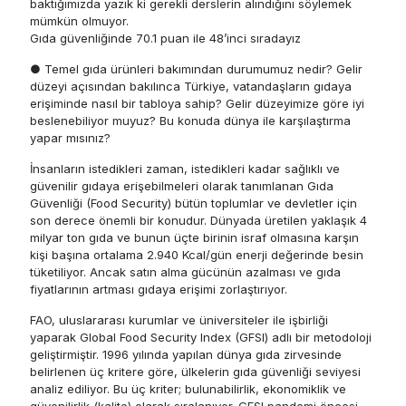
baktığımızda yazık ki gerekli derslerin alındığını söylemek
mümkün olmuyor.
Gıda güvenliğinde 70.1 puan ile 48’inci sıradayız
● Temel gıda ürünleri bakımından durumumuz nedir? Gelir
düzeyi açısından bakılınca Türkiye, vatandaşların gıdaya
erişiminde nasıl bir tabloya sahip? Gelir düzeyimize göre iyi
beslenebiliyor muyuz? Bu konuda dünya ile karşılaştırma
yapar mısınız?
İnsanların istedikleri zaman, istedikleri kadar sağlıklı ve
güvenilir gıdaya erişebilmeleri olarak tanımlanan Gıda
Güvenliği (Food Security) bütün toplumlar ve devletler için
son derece önemli bir konudur. Dünyada üretilen yaklaşık 4
milyar ton gıda ve bunun üçte birinin israf olmasına karşın
kişi başına ortalama 2.940 Kcal/gün enerji değerinde besin
tüketiliyor. Ancak satın alma gücünün azalması ve gıda
fiyatlarının artması gıdaya erişimi zorlaştırıyor.
FAO, uluslararası kurumlar ve üniversiteler ile işbirliği
yaparak Global Food Security Index (GFSI) adlı bir metodoloji
geliştirmiştir. 1996 yılında yapılan dünya gıda zirvesinde
belirlenen üç kritere göre, ülkelerin gıda güvenliği seviyesi
analiz ediliyor. Bu üç kriter; bulunabilirlik, ekonomiklik ve
güvenilirlik (kalite) olarak sıralanıyor. GFSI pandemi öncesi