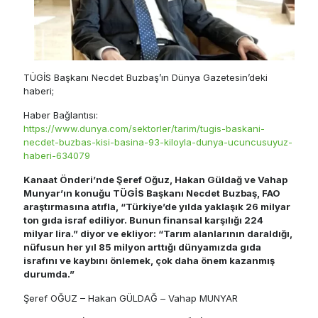
TÜGİS Başkanı Necdet Buzbaş’ın Dünya Gazetesin’deki
haberi;
Haber Bağlantısı:
https://www.dunya.com/sektorler/tarim/tugis-baskani-
necdet-buzbas-kisi-basina-93-kiloyla-dunya-ucuncusuyuz-
haberi-634079
Kanaat Önderi’nde Şeref Oğuz, Hakan Güldağ ve Vahap
Munyar’ın konuğu TÜGİS Başkanı Necdet Buzbaş, FAO
araştırmasına atıfla, “Türkiye’de yılda yaklaşık 26 milyar
ton gıda israf ediliyor. Bunun finansal karşılığı 224
milyar lira.” diyor ve ekliyor: “Tarım alanlarının daraldığı,
nüfusun her yıl 85 milyon arttığı dünyamızda gıda
israfını ve kaybını önlemek, çok daha önem kazanmış
durumda.”
Şeref OĞUZ – Hakan GÜLDAĞ – Vahap MUNYAR