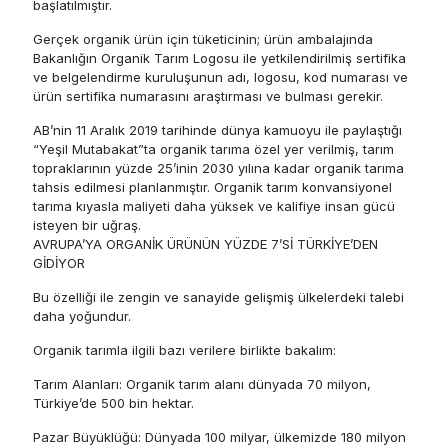
başlatılmıştır.
Gerçek organik ürün için tüketicinin; ürün ambalajında
Bakanlığın Organik Tarım Logosu ile yetkilendirilmiş sertifika
ve belgelendirme kuruluşunun adı, logosu, kod numarası ve
ürün sertifika numarasını araştırması ve bulması gerekir.
AB’nin 11 Aralık 2019 tarihinde dünya kamuoyu ile paylaştığı
“Yeşil Mutabakat”ta organik tarıma özel yer verilmiş, tarım
topraklarının yüzde 25’inin 2030 yılına kadar organik tarıma
tahsis edilmesi planlanmıştır. Organik tarım konvansiyonel
tarıma kıyasla maliyeti daha yüksek ve kalifiye insan gücü
isteyen bir uğraş.
AVRUPA’YA ORGANİK ÜRÜNÜN YÜZDE 7’Sİ TÜRKİYE’DEN
GİDİYOR
Bu özelliği ile zengin ve sanayide gelişmiş ülkelerdeki talebi
daha yoğundur.
Organik tarımla ilgili bazı verilere birlikte bakalım:
Tarım Alanları: Organik tarım alanı dünyada 70 milyon,
Türkiye’de 500 bin hektar.
Pazar Büyüklüğü: Dünyada 100 milyar, ülkemizde 180 milyon