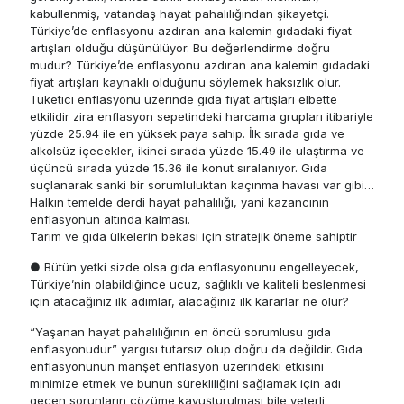
kabullenmiş, vatandaş hayat pahalılığından şikayetçi.
Türkiye’de enflasyonu azdıran ana kalemin gıdadaki fiyat
artışları olduğu düşünülüyor. Bu değerlendirme doğru
mudur? Türkiye’de enflasyonu azdıran ana kalemin gıdadaki
fiyat artışları kaynaklı olduğunu söylemek haksızlık olur.
Tüketici enflasyonu üzerinde gıda fiyat artışları elbette
etkilidir zira enflasyon sepetindeki harcama grupları itibariyle
yüzde 25.94 ile en yüksek paya sahip. İlk sırada gıda ve
alkolsüz içecekler, ikinci sırada yüzde 15.49 ile ulaştırma ve
üçüncü sırada yüzde 15.36 ile konut sıralanıyor. Gıda
suçlanarak sanki bir sorumluluktan kaçınma havası var gibi…
Halkın temelde derdi hayat pahalılığı, yani kazancının
enflasyonun altında kalması.
Tarım ve gıda ülkelerin bekası için stratejik öneme sahiptir
● Bütün yetki sizde olsa gıda enflasyonunu engelleyecek,
Türkiye’nin olabildiğince ucuz, sağlıklı ve kaliteli beslenmesi
için atacağınız ilk adımlar, alacağınız ilk kararlar ne olur?
“Yaşanan hayat pahalılığının en öncü sorumlusu gıda
enflasyonudur” yargısı tutarsız olup doğru da değildir. Gıda
enflasyonunun manşet enflasyon üzerindeki etkisini
minimize etmek ve bunun sürekliliğini sağlamak için adı
geçen sorunların çözüme kavuşturulması bile yeterli