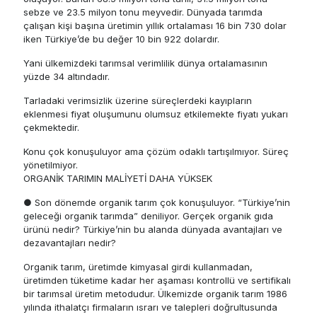
sebze ve 23.5 milyon tonu meyvedir. Dünyada tarımda
çalışan kişi başına üretimin yıllık ortalaması 16 bin 730 dolar
iken Türkiye’de bu değer 10 bin 922 dolardır.
Yani ülkemizdeki tarımsal verimlilik dünya ortalamasının
yüzde 34 altındadır.
Tarladaki verimsizlik üzerine süreçlerdeki kayıpların
eklenmesi fiyat oluşumunu olumsuz etkilemekte fiyatı yukarı
çekmektedir.
Konu çok konuşuluyor ama çözüm odaklı tartışılmıyor. Süreç
yönetilmiyor.
ORGANİK TARIMIN MALİYETİ DAHA YÜKSEK
● Son dönemde organik tarım çok konuşuluyor. “Türkiye’nin
geleceği organik tarımda” deniliyor. Gerçek organik gıda
ürünü nedir? Türkiye’nin bu alanda dünyada avantajları ve
dezavantajları nedir?
Organik tarım, üretimde kimyasal girdi kullanmadan,
üretimden tüketime kadar her aşaması kontrollü ve sertifikalı
bir tarımsal üretim metodudur. Ülkemizde organik tarım 1986
yılında ithalatçı firmaların ısrarı ve talepleri doğrultusunda