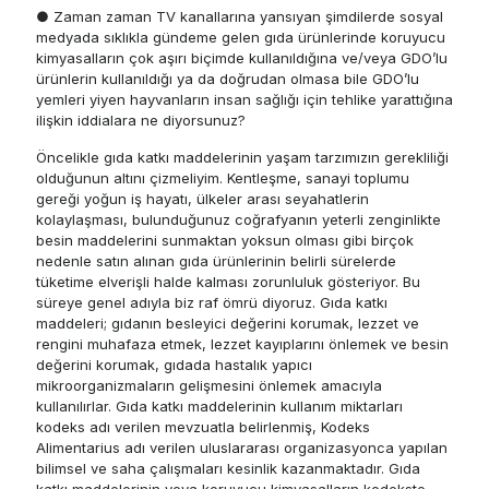
● Zaman zaman TV kanallarına yansıyan şimdilerde sosyal
medyada sıklıkla gündeme gelen gıda ürünlerinde koruyucu
kimyasalların çok aşırı biçimde kullanıldığına ve/veya GDO’lu
ürünlerin kullanıldığı ya da doğrudan olmasa bile GDO’lu
yemleri yiyen hayvanların insan sağlığı için tehlike yarattığına
ilişkin iddialara ne diyorsunuz?
Öncelikle gıda katkı maddelerinin yaşam tarzımızın gerekliliği
olduğunun altını çizmeliyim. Kentleşme, sanayi toplumu
gereği yoğun iş hayatı, ülkeler arası seyahatlerin
kolaylaşması, bulunduğunuz coğrafyanın yeterli zenginlikte
besin maddelerini sunmaktan yoksun olması gibi birçok
nedenle satın alınan gıda ürünlerinin belirli sürelerde
tüketime elverişli halde kalması zorunluluk gösteriyor. Bu
süreye genel adıyla biz raf ömrü diyoruz. Gıda katkı
maddeleri; gıdanın besleyici değerini korumak, lezzet ve
rengini muhafaza etmek, lezzet kayıplarını önlemek ve besin
değerini korumak, gıdada hastalık yapıcı
mikroorganizmaların gelişmesini önlemek amacıyla
kullanılırlar. Gıda katkı maddelerinin kullanım miktarları
kodeks adı verilen mevzuatla belirlenmiş, Kodeks
Alimentarius adı verilen uluslararası organizasyonca yapılan
bilimsel ve saha çalışmaları kesinlik kazanmaktadır. Gıda
katkı maddelerinin veya koruyucu kimyasalların kodekste