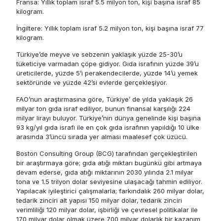
Fransa: Yıllık toplam israf 5.5 milyon ton, kişi başına israf 85
kilogram.
İngiltere: Yıllık toplam israf 5.2 milyon ton, kişi başına israf 77
kilogram.
Türkiye’de meyve ve sebzenin yaklaşık yüzde 25-30’u
tüketiciye varmadan çöpe gidiyor. Gıda israfının yüzde 39’u
üreticilerde, yüzde 5’i perakendecilerde, yüzde 14’ü yemek
sektöründe ve yüzde 42’si evlerde gerçekleşiyor.
FAO’nun araştırmasına göre, Türkiye’ de yılda yaklaşık 26
milyar ton gıda israf ediliyor, bunun finansal karşılığı 224
milyar lirayı buluyor. Türkiye’nin dünya genelinde kişi başına
93 kg/yıl gıda israfı ile en çok gıda israfının yapıldığı 10 ülke
arasında 3’üncü sırada yer alması maalesef çok üzücü.
Boston Consulting Group (BCG) tarafından gerçekleştirilen
bir araştırmaya göre; gıda atığı miktarı bugünkü gibi artmaya
devam ederse, gıda atığı miktarının 2030 yılında 2.1 milyar
tona ve 1.5 trilyon dolar seviyesine ulaşacağı tahmin ediliyor.
Yapılacak iyileştirici çalışmalarla; farkındalık 260 milyar dolar,
tedarik zinciri alt yapısı 150 milyar dolar, tedarik zinciri
verimliliği 120 milyar dolar, işbirliği ve çevresel politikalar ile
170 milyar dolar olmak üzere 700 milyar dolarlık bir kazanım