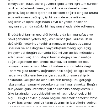
olmayabilir. Tüketicilere güvenilir gıda temini için tüm sürecin
birlikte değerlendirilmesi, yönetilmesi ve denetlenmesi
gerekir. İlaç kalıntısı içeren bir bitkiden sağlıklı bir gıda ürünü
elde edilemeyeceği gibi, iyi bir yem de elde edilemez.
Sağlıksız ve içerik açısından zayıf bir yemle beslenen
hayvanlardan da sağlıklı bir hayvansal gıda elde edilemez.
Endüstriyel tarımın getirdiği bolluk, gıda için muhafaza ve
nakil şartlarının yetersizliği, aşırı kentleşme, küresel iklim
değişikliği, yeterince tedbir alınamayan rekabet bozucu
unsurlar ve adil dağıtımla yaygınlaştırılamadığı için açlığı
önleyemedi (bugün dünyada 800 milyon açlıkla mücadele
eden insan var). Endüstriyel tarımın doğaya ve insanlığa
sağlık açısından çok önemli olumsuz bir bedeli de oldu,
olmaya devam ediyor. Mevcut sistem sürdürülebilir değil.
Tarım ve gıda üretimi, doğrudan halk sağlığı ile ilgili olması
nedeniyle ülkelerin bekası için stratejik öneme sahip bir
sektördür. Gelişmekte olan ülkelerin birçoğu bu gerçeği
ıskalamakta, sanayiyi seçerken tarımı ihmal etmekte. Bugün
dünyadaki gıda üretiminin yüzde 80’ininin sanayileşmiş 8
ülke tarafından gerçekleştiriliyor olması, dikkat çekici bir
olgu… Güçlü devlet, gıdada bağımlı olmamak demektir. 21’nci
yüzyıl başlangıcı yeni bir tarım devriminin işaretlerini veriyor.
Tarımda çalışan nüfus azalıyor, biyoteknoloji, nanoteknoloji