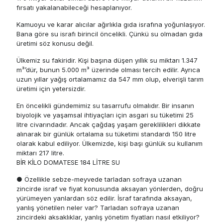
fırsatı yakalanabileceği hesaplanıyor.
Kamuoyu ve karar alıcılar ağırlıkla gıda israfına yoğunlaşıyor.
Bana göre su israfı birincil öncelikli. Çünkü su olmadan gıda
üretimi söz konusu değil.
Ülkemiz su fakiridir. Kişi başına düşen yıllık su miktarı 1.347
m³’dür, bunun 5.000 m³ üzerinde olması tercih edilir. Ayrıca
uzun yıllar yağış ortalamamız da 547 mm olup, elverişli tarım
üretimi için yetersizdir.
En öncelikli gündemimiz su tasarrufu olmalıdır. Bir insanın
biyolojik ve yaşamsal ihtiyaçları için asgari su tüketimi 25
litre civarındadır. Ancak çağdaş yaşam gereklilikleri dikkate
alınarak bir günlük ortalama su tüketimi standardı 150 litre
olarak kabul ediliyor. Ülkemizde, kişi başı günlük su kullanım
miktarı 217 litre.
BİR KİLO DOMATESE 184 LİTRE SU
● Özellikle sebze-meyvede tarladan sofraya uzanan
zincirde israf ve fiyat konusunda aksayan yönlerden, doğru
yürümeyen yanlardan söz edilir. İsraf tarafında aksayan,
yanlış yönetilen neler var? Tarladan sofraya uzanan
zincirdeki aksaklıklar, yanlış yönetim fiyatları nasıl etkiliyor?