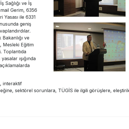
ş Sağlığı ve İş
smail Gerim, 6356
i Yasası ile 6331
konusunda geniş
aplandırdılar.
 Bakanlığı ve
Mesleki Eğitim
i. Toplantıda
yasalar ışığında
açıklamalarda
interaktif
ine, sektörel sorunlara, TÜGİS ile ilgili görüşlere, eleştirile