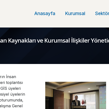
Anasayfa
Kurumsal
Sektör
an Kaynakları ve Kurumsal İlişkiler Yöneti
rın İnsan
eri toplantısı
GİS üyeleri
nsiyel üyelerin
h oturumunda,
alışma Genel