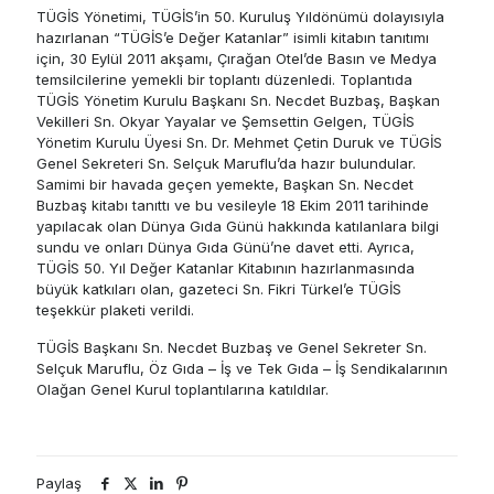
TÜGİS Yönetimi, TÜGİS’in 50. Kuruluş Yıldönümü dolayısıyla
hazırlanan “TÜGİS’e Değer Katanlar” isimli kitabın tanıtımı
için, 30 Eylül 2011 akşamı, Çırağan Otel’de Basın ve Medya
temsilcilerine yemekli bir toplantı düzenledi. Toplantıda
TÜGİS Yönetim Kurulu Başkanı Sn. Necdet Buzbaş, Başkan
Vekilleri Sn. Okyar Yayalar ve Şemsettin Gelgen, TÜGİS
Yönetim Kurulu Üyesi Sn. Dr. Mehmet Çetin Duruk ve TÜGİS
Genel Sekreteri Sn. Selçuk Maruflu’da hazır bulundular.
Samimi bir havada geçen yemekte, Başkan Sn. Necdet
Buzbaş kitabı tanıttı ve bu vesileyle 18 Ekim 2011 tarihinde
yapılacak olan Dünya Gıda Günü hakkında katılanlara bilgi
sundu ve onları Dünya Gıda Günü’ne davet etti. Ayrıca,
TÜGİS 50. Yıl Değer Katanlar Kitabının hazırlanmasında
büyük katkıları olan, gazeteci Sn. Fikri Türkel’e TÜGİS
teşekkür plaketi verildi.
TÜGİS Başkanı Sn. Necdet Buzbaş ve Genel Sekreter Sn.
Selçuk Maruflu, Öz Gıda – İş ve Tek Gıda – İş Sendikalarının
Olağan Genel Kurul toplantılarına katıldılar.
Paylaş