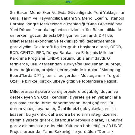
Sn. Bakan Mehdi Eker Ve Gıda Güvenliğinde Yeni Yaklaşımlar
Gıda, Tarım ve Hayvancılık Bakanı Sn. Mehdi Eker’in, İstanbul
Harbiye Kongre Merkezinde düzenlediği “Gıda Güvenliğinde
Yeni Dönem” konulu toplantısını izledim. Sn. Bakanı dikkatle
dinlerken, gözümde eski DPT günleri canlandı. DPT’de,
Milletlerarası ekonomik ve teknik işbirliği departmanında
görevliydim. Çok taraflı ilişkiler grubu başkanı olarak, OECD,
RCD, CENTO, IBRD, Dünya Bankası ve Birleşmiş Milletler
Kalkınma Programı (UNDP) sorumluluk alanımdaydı. O
tarihlerde, UNDP tarafından Türkiye’de uygulanan 38 proje,
bana bağlı olup, projeler çerçevesinde kurulan “Managing
Board”larda DPT’yi temsil ediyordum. Müsteşarımız Turgut
Özal ile birlikte, birçok ülkeye gittik ve toplantılara katıldık.
Milletlerarası ilişkilere ve dış projelere büyük ilgi duyan ve
destekleyen Sn. Özal, kendisini ziyarete gelen yabancılarla
görüşmelerinde, bizim departmandan, beni çağırırdı. Bu
durum ve dış seyahatler, Özal ile bizi çok yakınlaştırmıştı.
Esasen, bu yakınlık, daha sonra kendisinin isteği üzerine,
benim siyasete girerek, İstanbul Milletvekili olarak, TBMM’de
görev almamı intaç edecekti. Yukarıda bahsettiğim 38 UNDP
Projesi arasında, Tarım Bakanlığı ile yürütülen “Dericilik