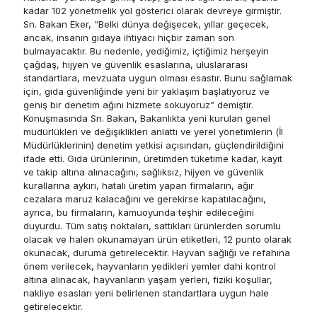
kadar 102 yönetmelik yol gösterici olarak devreye girmiştir.
Sn. Bakan Eker, “Belki dünya değişecek, yıllar geçecek,
ancak, insanın gıdaya ihtiyacı hiçbir zaman son
bulmayacaktır. Bu nedenle, yediğimiz, içtiğimiz herşeyin
çağdaş, hijyen ve güvenlik esaslarına, uluslararası
standartlara, mevzuata uygun olması esastır. Bunu sağlamak
için, gıda güvenliğinde yeni bir yaklaşım başlatıyoruz ve
geniş bir denetim ağını hizmete sokuyoruz” demiştir.
Konuşmasında Sn. Bakan, Bakanlıkta yeni kurulan genel
müdürlükleri ve değişiklikleri anlattı ve yerel yönetimlerin (İl
Müdürlüklerinin) denetim yetkisi açısından, güçlendirildiğini
ifade etti. Gıda ürünlerinin, üretimden tüketime kadar, kayıt
ve takip altına alınacağını, sağlıksız, hijyen ve güvenlik
kurallarına aykırı, hatalı üretim yapan firmaların, ağır
cezalara maruz kalacağını ve gerekirse kapatılacağını,
ayrıca, bu firmaların, kamuoyunda teşhir edileceğini
duyurdu. Tüm satış noktaları, sattıkları ürünlerden sorumlu
olacak ve halen okunamayan ürün etiketleri, 12 punto olarak
okunacak, duruma getirelecektir. Hayvan sağlığı ve refahına
önem verilecek, hayvanların yedikleri yemler dahi kontrol
altına alınacak, hayvanların yaşam yerleri, fiziki koşullar,
nakliye esasları yeni belirlenen standartlara uygun hale
getirelecektir.