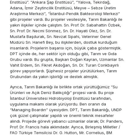
Enstitüsü”. “Ankara Şap Enstitüsü”, “Yalova, Tekirdağ,
Adana, İzmir Zeytincilik Enstitüsü, Meyve – Sebze Üretim
Araştırma Merkezi”, “İstanbul-Pendik Bakteoroloji Merkezi”
gibi projeler vardı. Bu projeler vesilesiyle, Tarım Bakanlığı ile
yakın ilişkiler içinde çalıştım. Sn. Prof. Dr. Sabahattin Özbek,
Sn. Prof. Dr. Necmi Sönmez, Sn. Dr. Hayati Olez, Sn. Dr.
Mustafa Başdurak, Sn. Nevzat Sipahi, Veteriner Genel
Müdürü Sn. Hanefi Bey, bu ilişkilerden, dostluk kurduğum
insanlardı. Projelerin başarısı için, büyük çaba göstermiştik.
DPT içinde de, her sektör için olduğu gibi, Tarım ve Gıda
Grubu vardı. Bu grupta, Başkan Doğan Kayran, Uzmanlar Sn.
Vahit Erdem, Sn. Fikret Akdoğan, Sn. Dr. Turan Conkbayırlı
görev yapıyorlardı. Şüphesiz projeler yürütülürken, Tarım
Grubundan da yakın işbirliği ve destek almıştık.
Ayrıca, Tarım Bakanlığı ile birlikte ortak yürüttüğümüz “Su
Ürünleri ve Açık Deniz Balıkçılığı” projesi vardı. Bu proje
İstanbul Üniversitesi Hidrobiyoloji Enstitüsü tarafından,
uygulama makamı olarak yürüyordu. Ben oranın da
“Managing Boardın” üyesiydim. DPT, Tarım Bakanlığı, UNDP
çok güzel çalışmalar yapıldı ve önemli teknik mesafeler
alındı. Projede görevli yabancı uzmanlar olarak; Dr. Panders,
Prof. Dr. Francis hala aklımdadır. Ayrıca, Birleşmiş Milletler /
FAO Türkiye Temsilcisi Dr. G. Hutton, Mr. Cornelius, BM