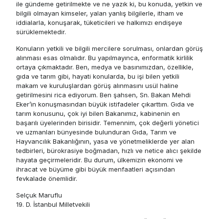
ile gündeme getirilmekte ve ne yazık ki, bu konuda, yetkin ve
bilgili olmayan kimseler, yalan yanlış bilgilerle, itham ve
iddialarla, konuşarak, tüketicileri ve halkımızı endişeye
sürüklemektedir.
Konuların yetkili ve bilgili mercilere sorulması, onlardan görüş
alınması esas olmalıdır. Bu yapılmayınca, enformatik kirlilik
ortaya çıkmaktadır. Ben, medya ve basınımızdan, özellikle,
gıda ve tarım gibi, hayati konularda, bu işi bilen yetkili
makam ve kuruluşlardan görüş alınmasını usül haline
getirilmesini rica ediyorum. Ben şahsen, Sn. Bakan Mehdi
Eker’in konuşmasından büyük istifadeler çıkarttım. Gıda ve
tarım konusunu, çok iyi bilen Bakanımız, kabinenin en
başarılı üyelerinden birisidir. Temennim, çok değerli yönetici
ve uzmanları bünyesinde bulunduran Gıda, Tarım ve
Hayvancılık Bakanlığının, yasa ve yönetmeliklerde yer alan
tedbirleri, bürokrasiye boğmadan, hızlı ve netice alıcı şekilde
hayata geçirmeleridir. Bu durum, ülkemizin ekonomi ve
ihracat ve büyüme gibi büyük menfaatleri açısından
fevkalade önemlidir.
Selçuk Maruflu
19. D. İstanbul Milletvekili