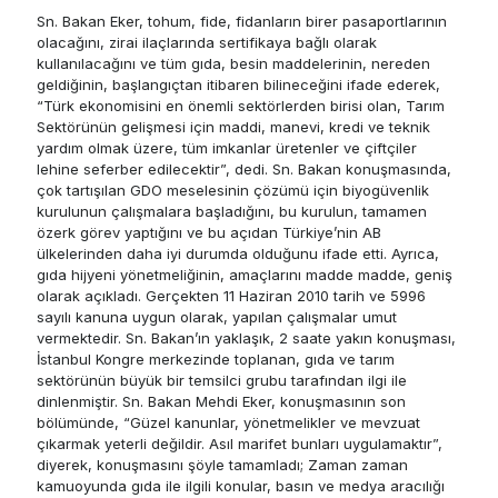
Sn. Bakan Eker, tohum, fide, fidanların birer pasaportlarının
olacağını, zirai ilaçlarında sertifikaya bağlı olarak
kullanılacağını ve tüm gıda, besin maddelerinin, nereden
geldiğinin, başlangıçtan itibaren bilineceğini ifade ederek,
“Türk ekonomisini en önemli sektörlerden birisi olan, Tarım
Sektörünün gelişmesi için maddi, manevi, kredi ve teknik
yardım olmak üzere, tüm imkanlar üretenler ve çiftçiler
lehine seferber edilecektir”, dedi. Sn. Bakan konuşmasında,
çok tartışılan GDO meselesinin çözümü için biyogüvenlik
kurulunun çalışmalara başladığını, bu kurulun, tamamen
özerk görev yaptığını ve bu açıdan Türkiye’nin AB
ülkelerinden daha iyi durumda olduğunu ifade etti. Ayrıca,
gıda hijyeni yönetmeliğinin, amaçlarını madde madde, geniş
olarak açıkladı. Gerçekten 11 Haziran 2010 tarih ve 5996
sayılı kanuna uygun olarak, yapılan çalışmalar umut
vermektedir. Sn. Bakan’ın yaklaşık, 2 saate yakın konuşması,
İstanbul Kongre merkezinde toplanan, gıda ve tarım
sektörünün büyük bir temsilci grubu tarafından ilgi ile
dinlenmiştir. Sn. Bakan Mehdi Eker, konuşmasının son
bölümünde, “Güzel kanunlar, yönetmelikler ve mevzuat
çıkarmak yeterli değildir. Asıl marifet bunları uygulamaktır”,
diyerek, konuşmasını şöyle tamamladı; Zaman zaman
kamuoyunda gıda ile ilgili konular, basın ve medya aracılığı