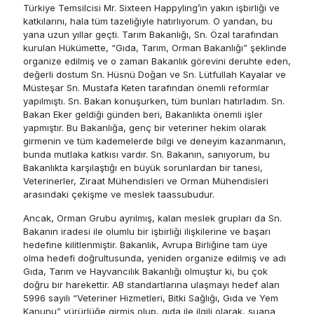
Türkiye Temsilcisi Mr. Sixteen Happyling’in yakın işbirliği ve
katkılarını, hala tüm tazeliğiyle hatırlıyorum. O yandan, bu
yana uzun yıllar geçti. Tarım Bakanlığı, Sn. Özal tarafından
kurulan Hükümette, “Gıda, Tarım, Orman Bakanlığı” şeklinde
organize edilmiş ve o zaman Bakanlık görevini deruhte eden,
değerli dostum Sn. Hüsnü Doğan ve Sn. Lütfullah Kayalar ve
Müsteşar Sn. Mustafa Keten tarafından önemli reformlar
yapılmıştı. Sn. Bakan konuşurken, tüm bunları hatırladım. Sn.
Bakan Eker geldiği günden beri, Bakanlıkta önemli işler
yapmıştır. Bu Bakanlığa, genç bir veteriner hekim olarak
girmenin ve tüm kademelerde bilgi ve deneyim kazanmanın,
bunda mutlaka katkısı vardır. Sn. Bakanın, sanıyorum, bu
Bakanlıkta karşılaştığı en büyük sorunlardan bir tanesi,
Veterinerler, Ziraat Mühendisleri ve Orman Mühendisleri
arasındaki çekişme ve meslek taassubudur.
Ancak, Orman Grubu ayrılmış, kalan meslek grupları da Sn.
Bakanın iradesi ile olumlu bir işbirliği ilişkilerine ve başarı
hedefine kilitlenmiştir. Bakanlık, Avrupa Birliğine tam üye
olma hedefi doğrultusunda, yeniden organize edilmiş ve adı
Gıda, Tarım ve Hayvancılık Bakanlığı olmuştur ki, bu çok
doğru bir harekettir. AB standartlarına ulaşmayı hedef alan
5996 sayılı “Veteriner Hizmetleri, Bitki Sağlığı, Gıda ve Yem
Kanunu” yürürlüğe girmiş olup, gıda ile ilgili olarak, şuana