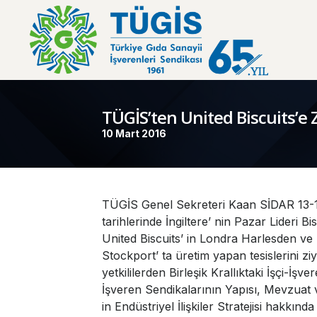
TÜGİS’ten United Biscuits’e 
10 Mart 2016
TÜGİS Genel Sekreteri Kaan SİDAR 13-
tarihlerinde İngiltere’ nin Pazar Lideri Bis
United Biscuits’ in Londra Harlesden v
Stockport’ ta üretim yapan tesislerini zi
yetkililerden Birleşik Krallıktaki İşçi-İşvere
İşveren Sendikalarının Yapısı, Mevzuat v
in Endüstriyel İlişkiler Stratejisi hakkında b