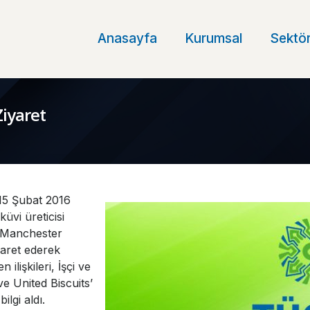
Anasayfa
Kurumsal
Sektör
Ziyaret
15 Şubat 2016
küvi üreticisi
e Manchester
yaret ederek
n ilişkileri, İşçi ve
e United Biscuits’
ilgi aldı.