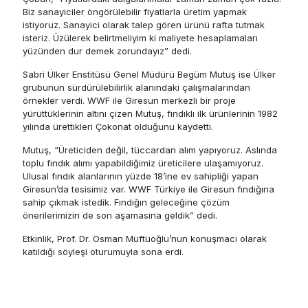
Biz sanayiciler öngörülebilir fiyatlarla üretim yapmak
istiyoruz. Sanayici olarak talep gören ürünü rafta tutmak
isteriz. Üzülerek belirtmeliyim ki maliyete hesaplamaları
yüzünden dur demek zorundayız” dedi.
Sabri Ülker Enstitüsü Genel Müdürü Begüm Mutuş ise Ülker
grubunun sürdürülebilirlik alanındaki çalışmalarından
örnekler verdi. WWF ile Giresun merkezli bir proje
yürüttüklerinin altını çizen Mutuş, fındıklı ilk ürünlerinin 1982
yılında ürettikleri Çokonat olduğunu kaydetti.
Mutuş, “Üreticiden değil, tüccardan alım yapıyoruz. Aslında
toplu fındık alımı yapabildiğimiz üreticilere ulaşamıyoruz.
Ulusal fındık alanlarının yüzde 18’ine ev sahipliği yapan
Giresun’da tesisimiz var. WWF Türkiye ile Giresun fındığına
sahip çıkmak istedik. Fındığın geleceğine çözüm
önerilerimizin de son aşamasına geldik” dedi.
Etkinlik, Prof. Dr. Osman Müftüoğlu’nun konuşmacı olarak
katıldığı söyleşi oturumuyla sona erdi.