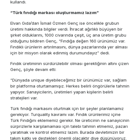
kullandı.
“Türk fındığı markası oluşturmamız lazım”
Elvan Gıda’dan İsmail Özmen Genç ise öncelikle grubun
üretimi hakkında bilgiler verdi. İhracat ağırlıklı büyüyen bir
şirket olduklarını, 1000 civarında çeşit, üç ana üretim grubu
olduğunu bildiren Genç, “Fındığa değen 160 ürünümüz var.
Fındıklı ürünlerin artırılmasını, dünya pazarlarında yer alması
için bir misyon olarak edinmiş durumundayız” dedi.
Fındık üretiminin sürdürülebilir olması gerektiğinin altını çizen
Genç, şöyle devam etti:
“Dünyada unique diyebileceğimiz bir ürünümüz var, sağlam
bir platforma oturtamamışız. Herkes belirli öngörülerle tahmin
yapıyor. Sanayicilerin, üretimleri yapan kişilerin belirli
stratejileri var.
Türk fındığı markasını oturtmak için bir şeyler planlamamız
gerekiyor. Turquality kavramı var. Fındık ürünlerimiz içine
Türk Fındığını eklememiz gerekir. Ne üreticinin ne sanayicinin
sürprizlerle karşılamaması için talebi tahmin etmemiz, pazarı
yaratmak ve kontrol etmemiz lazım. Burada devletimizin bir
takım katkı ve destekleri önemli olacaktır diye düşünüyoruz.