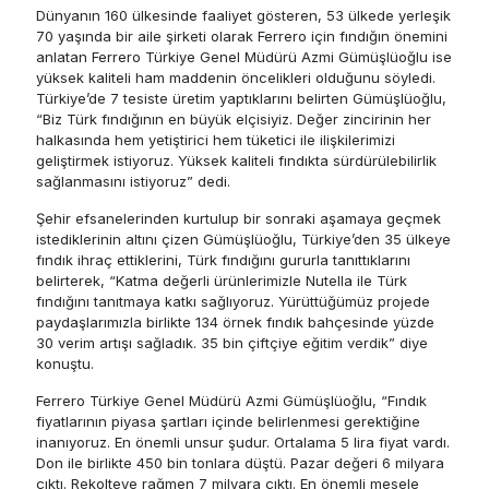
Dünyanın 160 ülkesinde faaliyet gösteren, 53 ülkede yerleşik
70 yaşında bir aile şirketi olarak Ferrero için fındığın önemini
anlatan Ferrero Türkiye Genel Müdürü Azmi Gümüşlüoğlu ise
yüksek kaliteli ham maddenin öncelikleri olduğunu söyledi.
Türkiye’de 7 tesiste üretim yaptıklarını belirten Gümüşlüoğlu,
“Biz Türk fındığının en büyük elçisiyiz. Değer zincirinin her
halkasında hem yetiştirici hem tüketici ile ilişkilerimizi
geliştirmek istiyoruz. Yüksek kaliteli fındıkta sürdürülebilirlik
sağlanmasını istiyoruz” dedi.
Şehir efsanelerinden kurtulup bir sonraki aşamaya geçmek
istediklerinin altını çizen Gümüşlüoğlu, Türkiye’den 35 ülkeye
fındık ihraç ettiklerini, Türk fındığını gururla tanıttıklarını
belirterek, “Katma değerli ürünlerimizle Nutella ile Türk
fındığını tanıtmaya katkı sağlıyoruz. Yürüttüğümüz projede
paydaşlarımızla birlikte 134 örnek fındık bahçesinde yüzde
30 verim artışı sağladık. 35 bin çiftçiye eğitim verdik” diye
konuştu.
Ferrero Türkiye Genel Müdürü Azmi Gümüşlüoğlu, “Fındık
fiyatlarının piyasa şartları içinde belirlenmesi gerektiğine
inanıyoruz. En önemli unsur şudur. Ortalama 5 lira fiyat vardı.
Don ile birlikte 450 bin tonlara düştü. Pazar değeri 6 milyara
çıktı. Rekolteye rağmen 7 milyara çıktı. En önemli mesele