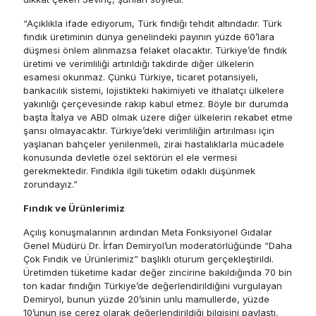
“Açıklıkla ifade ediyorum, Türk fındığı tehdit altındadır. Türk
fındık üretiminin dünya genelindeki payının yüzde 60’lara
düşmesi önlem alınmazsa felaket olacaktır. Türkiye’de fındık
üretimi ve verimliliği artırıldığı takdirde diğer ülkelerin
esamesi okunmaz. Çünkü Türkiye, ticaret potansiyeli,
bankacılık sistemi, lojistikteki hakimiyeti ve ithalatçı ülkelere
yakınlığı çerçevesinde rakip kabul etmez. Böyle bir durumda
başta İtalya ve ABD olmak üzere diğer ülkelerin rekabet etme
şansı olmayacaktır. Türkiye’deki verimliliğin artırılması için
yaşlanan bahçeler yenilenmeli, zirai hastalıklarla mücadele
konusunda devletle özel sektörün el ele vermesi
gerekmektedir. Fındıkla ilgili tüketim odaklı düşünmek
zorundayız.”
Fındık ve Ürünlerimiz
Açılış konuşmalarının ardından Meta Fonksiyonel Gıdalar
Genel Müdürü Dr. İrfan Demiryol’un moderatörlüğünde “Daha
Çok Fındık ve Ürünlerimiz” başlıklı oturum gerçekleştirildi.
Üretimden tüketime kadar değer zincirine bakıldığında 70 bin
ton kadar fındığın Türkiye’de değerlendirildiğini vurgulayan
Demiryol, bunun yüzde 20’sinin unlu mamullerde, yüzde
10’unun ise çerez olarak değerlendirildiği bilgisini paylaştı.