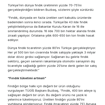
Türkiye’nin dünya fındık üretiminin yüzde 70-75’ini
gerçekleştirdiğini bildiren Buzbaş, sözlerini şöyle sürdürdü:
“Fındık, dünyada en fazla üretilen sert kabuklu ürünlerde
bademden sonra ikinci sırada. Türkiye’de 43 ilde fındık
yetiştirilebiliyorsa da Bakanlar Kurulu Kararı ile 16 ille
sınırlandırılmış durumda. 16 ilde 700 bin hektar alanda fındık
ziraati yapılıyor. Ortalama yıllık 600-650 bin ton fındık hasat
ediliyor.
Dünya fındık ticaretinin yüzde 80’ini Türkiye gerçekleştiriyor.
Her yıl 500 bin ton civarında fındık satışıyla yaklaşık 3 milyar
dolar döviz girdisi sağlanıyor. Sağlanan bu gelirle fındık
sektörü, geçen senenin rakamlarıyla otomotiv sanayinin dış
ticaretiyle sağladığı gelirin yüzde 20’sine denk gelen bir satış
gerçekleştirmektedir.”
“Fındık tüketimi artmalı”
Fındığın bölge halkı için değerli bir ürün olduğunu
vurgulayan TÜGİS Başkanı Buzbaş, “Fındık, 400 bin aileye iş
sağlayan değerli bir ürün. Bu değerli ürünü ne yazık ki
yeterince tüketmiyoruz. Üretilen fındığın yüzde 80’ini
yurtdışına gönderiyoruz. Fındık ihracatının yüzde 75’i Avrupa