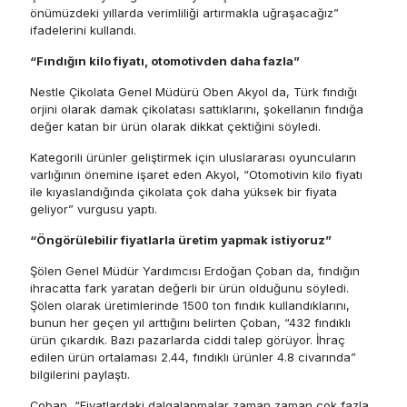
önümüzdeki yıllarda verimliliği artırmakla uğraşacağız”
ifadelerini kullandı.
“Fındığın kilo fiyatı, otomotivden daha fazla”
Nestle Çikolata Genel Müdürü Oben Akyol da, Türk fındığı
orjini olarak damak çikolatası sattıklarını, şokellanın fındığa
değer katan bir ürün olarak dikkat çektiğini söyledi.
Kategorili ürünler geliştirmek için uluslararası oyuncuların
varlığının önemine işaret eden Akyol, “Otomotivin kilo fiyatı
ile kıyaslandığında çikolata çok daha yüksek bir fiyata
geliyor” vurgusu yaptı.
“Öngörülebilir fiyatlarla üretim yapmak istiyoruz”
Şölen Genel Müdür Yardımcısı Erdoğan Çoban da, fındığın
ihracatta fark yaratan değerli bir ürün olduğunu söyledi.
Şölen olarak üretimlerinde 1500 ton fındık kullandıklarını,
bunun her geçen yıl arttığını belirten Çoban, “432 fındıklı
ürün çıkardık. Bazı pazarlarda ciddi talep görüyor. İhraç
edilen ürün ortalaması 2.44, fındıklı ürünler 4.8 civarında”
bilgilerini paylaştı.
Çoban, “Fiyatlardaki dalgalanmalar zaman zaman çok fazla.