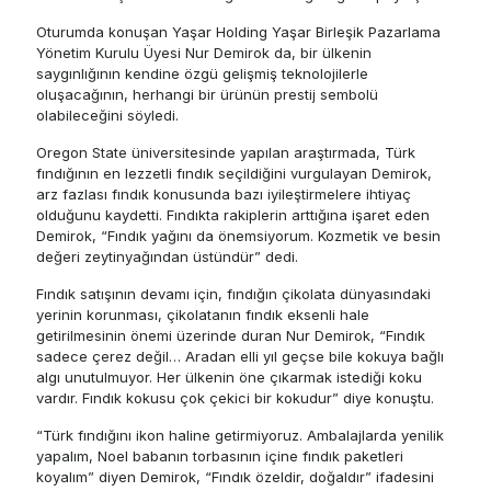
Oturumda konuşan Yaşar Holding Yaşar Birleşik Pazarlama
Yönetim Kurulu Üyesi Nur Demirok da, bir ülkenin
saygınlığının kendine özgü gelişmiş teknolojilerle
oluşacağının, herhangi bir ürünün prestij sembolü
olabileceğini söyledi.
Oregon State üniversitesinde yapılan araştırmada, Türk
fındığının en lezzetli fındık seçildiğini vurgulayan Demirok,
arz fazlası fındık konusunda bazı iyileştirmelere ihtiyaç
olduğunu kaydetti. Fındıkta rakiplerin arttığına işaret eden
Demirok, “Fındık yağını da önemsiyorum. Kozmetik ve besin
değeri zeytinyağından üstündür” dedi.
Fındık satışının devamı için, fındığın çikolata dünyasındaki
yerinin korunması, çikolatanın fındık eksenli hale
getirilmesinin önemi üzerinde duran Nur Demirok, “Fındık
sadece çerez değil… Aradan elli yıl geçse bile kokuya bağlı
algı unutulmuyor. Her ülkenin öne çıkarmak istediği koku
vardır. Fındık kokusu çok çekici bir kokudur” diye konuştu.
“Türk fındığını ikon haline getirmiyoruz. Ambalajlarda yenilik
yapalım, Noel babanın torbasının içine fındık paketleri
koyalım” diyen Demirok, “Fındık özeldir, doğaldır” ifadesini