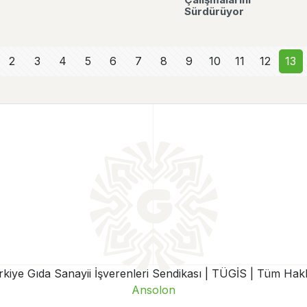
Sürdürüyor
2
3
4
5
6
7
8
9
10
11
12
13
iye Gıda Sanayii İşverenleri Sendikası | TÜGİS | Tüm Hakla
Ansolon