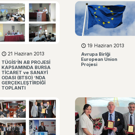
19 Haziran 2013
21 Haziran 2013
Avrupa Birlği
European Union
TÜGİS’İN AB PROJESİ
Projesi
KAPSAMINDA BURSA
TİCARET ve SANAYİ
ODASI (BTSO) ’NDA
GERÇEKLEŞTİRDİĞİ
TOPLANTI