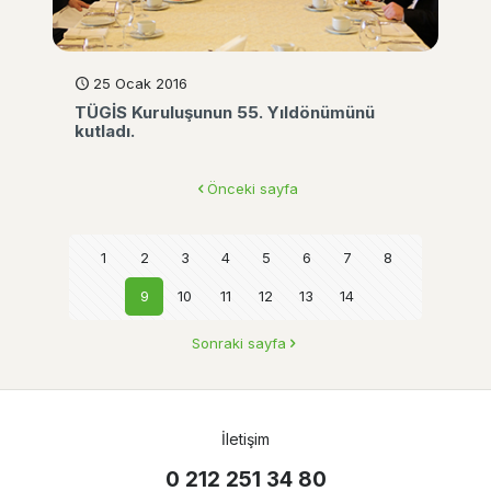
25 Ocak 2016
TÜGİS Kuruluşunun 55. Yıldönümünü
kutladı.
Önceki sayfa
1
2
3
4
5
6
7
8
9
10
11
12
13
14
Sonraki sayfa
İletişim
0 212 251 34 80